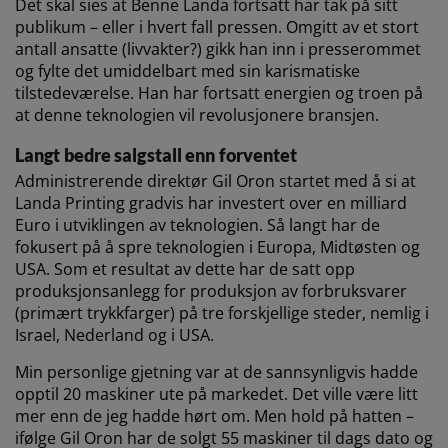
Det skal sies at Benne Landa fortsatt har tak på sitt
publikum – eller i hvert fall pressen. Omgitt av et stort
antall ansatte (livvakter?) gikk han inn i presserommet
og fylte det umiddelbart med sin karismatiske
tilstedeværelse. Han har fortsatt energien og troen på
at denne teknologien vil revolusjonere bransjen.
Langt bedre salgstall enn forventet
Administrerende direktør Gil Oron startet med å si at
Landa Printing gradvis har investert over en milliard
Euro i utviklingen av teknologien. Så langt har de
fokusert på å spre teknologien i Europa, Midtøsten og
USA. Som et resultat av dette har de satt opp
produksjonsanlegg for produksjon av forbruksvarer
(primært trykkfarger) på tre forskjellige steder, nemlig i
Israel, Nederland og i USA.
Min personlige gjetning var at de sannsynligvis hadde
opptil 20 maskiner ute på markedet. Det ville være litt
mer enn de jeg hadde hørt om. Men hold på hatten –
ifølge Gil Oron har de solgt 55 maskiner til dags dato og