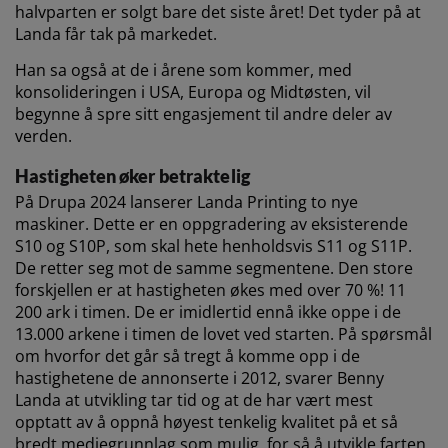
halvparten er solgt bare det siste året! Det tyder på at
Landa får tak på markedet.
Han sa også at de i årene som kommer, med
konsolideringen i USA, Europa og Midtøsten, vil
begynne å spre sitt engasjement til andre deler av
verden.
Hastigheten øker betraktelig
På Drupa 2024 lanserer Landa Printing to nye
maskiner. Dette er en oppgradering av eksisterende
S10 og S10P, som skal hete henholdsvis S11 og S11P.
De retter seg mot de samme segmentene. Den store
forskjellen er at hastigheten økes med over 70 %! 11
200 ark i timen. De er imidlertid ennå ikke oppe i de
13.000 arkene i timen de lovet ved starten. På spørsmål
om hvorfor det går så tregt å komme opp i de
hastighetene de annonserte i 2012, svarer Benny
Landa at utvikling tar tid og at de har vært mest
opptatt av å oppnå høyest tenkelig kvalitet på et så
bredt mediegrunnlag som mulig, for så å utvikle farten