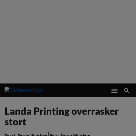
Landa Printing overrasker
stort
Tekst:
Søren Winsløw
Foto: Søren Winsløw