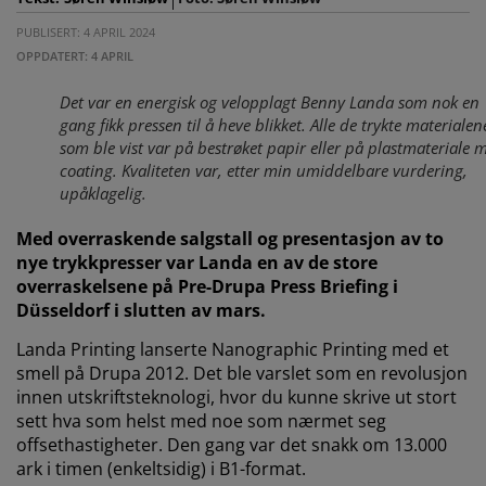
PUBLISERT: 4 APRIL 2024
OPPDATERT: 4 APRIL
Det var en energisk og velopplagt Benny Landa som nok en
gang fikk pressen til å heve blikket. Alle de trykte materialen
som ble vist var på bestrøket papir eller på plastmateriale 
coating. Kvaliteten var, etter min umiddelbare vurdering,
upåklagelig.
Med overraskende salgstall og presentasjon av to
nye trykkpresser var Landa en av de store
overraskelsene på Pre-Drupa Press Briefing i
Düsseldorf i slutten av mars.
Landa Printing lanserte Nanographic Printing med et
smell på Drupa 2012. Det ble varslet som en revolusjon
innen utskriftsteknologi, hvor du kunne skrive ut stort
sett hva som helst med noe som nærmet seg
offsethastigheter. Den gang var det snakk om 13.000
ark i timen (enkeltsidig) i B1-format.