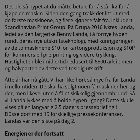
Det ble så hypet at du måtte betale for å stå i kø for å
kjøpe en maskin. Siden den gang trakk det litt ut med
de første maskinene, og flere kjøpere falt fra, inkludert
Scandinavian Print Group. På Drupa 2016 lyktes Landa,
ledet av den fargerike Benny Landa, i å fornye hypen
rundt deres nye utskriftsteknologi, med kunngjøringen
av de to maskinene S10 for kartongproduksjon og S10P
for kommersiell pre-printing og videre trykking.
Hastigheten ble imidlertid redusert til 6500 ark i timen
og halvparten av dette ved tosidig utskrift.
Åtte år har nå gått. Vi har ikke hørt så mye fra far Landa
i mellomtiden. De skal ha solgt noen få maskiner her og
der, men likevel uten å få et skikkelig gjennombrudd. Så
vil Landa lykkes med å holde hypen i gang? Dette skulle
vises på en langvarig 2,5 dagers pressebriefing i
Düsseldorf med 19 forskjellige pressekonferanser.
Landas var den siste på dag 2.
Energien er der fortsatt