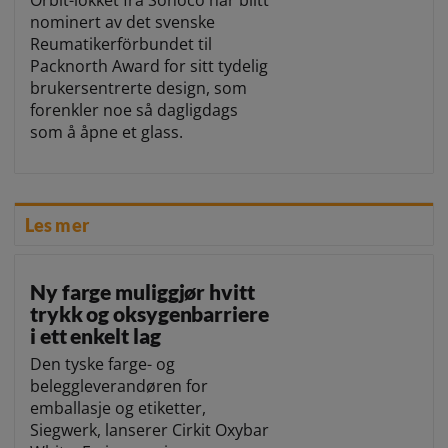
Orbit-lokket fra Sonoco har blitt
nominert av det svenske
Reumatikerförbundet til
Packnorth Award for sitt tydelig
brukersentrerte design, som
forenkler noe så dagligdags
som å åpne et glass.
Les mer
Ny farge muliggjør hvitt
trykk og oksygenbarriere
i ett enkelt lag
Den tyske farge- og
beleggleverandøren for
emballasje og etiketter,
Siegwerk, lanserer Cirkit Oxybar