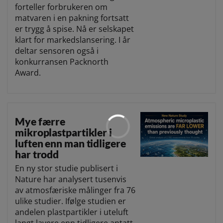
forteller forbrukeren om
matvaren i en pakning fortsatt
er trygg å spise. Nå er selskapet
klart for markedslansering. I år
deltar sensoren også i
konkurransen Packnorth
Award.
Mye færre
mikroplastpartikler i
luften enn man tidligere
har trodd
En ny stor studie publisert i
Nature har analysert tusenvis
av atmosfæriske målinger fra 76
ulike studier. Ifølge studien er
andelen plastpartikler i uteluft
langt lavere enn tidligere antatt.