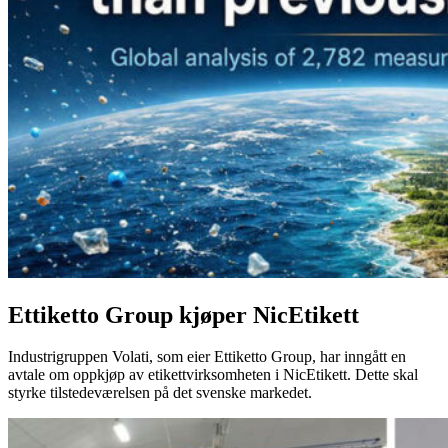
Ettiketto Group kjøper NicEtikett
Industrigruppen Volati, som eier Ettiketto Group, har inngått en
avtale om oppkjøp av etikettvirksomheten i NicEtikett. Dette skal
styrke tilstedeværelsen på det svenske markedet.