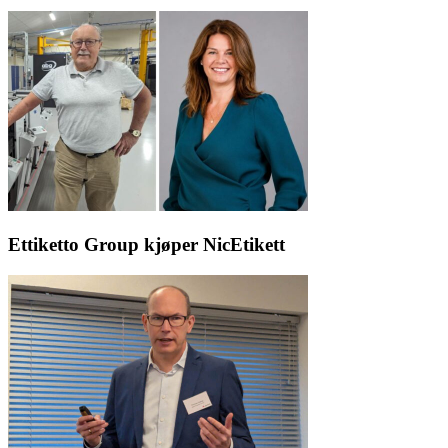
Ettiketto Group kjøper NicEtikett