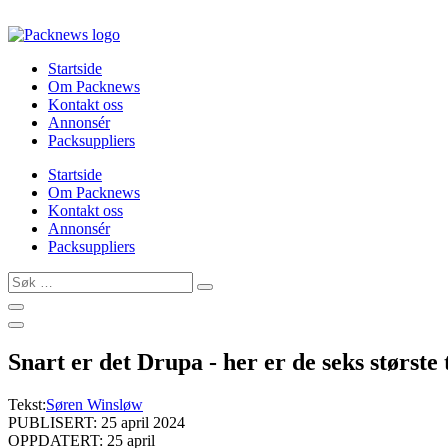
Skip
to
content
Startside
Om Packnews
Kontakt oss
Annonsér
Packsuppliers
Startside
Om Packnews
Kontakt oss
Annonsér
Packsuppliers
Søk
…
Snart er det Drupa - her er de seks største
Tekst:
Søren Winsløw
PUBLISERT: 25 april 2024
OPPDATERT: 25 april