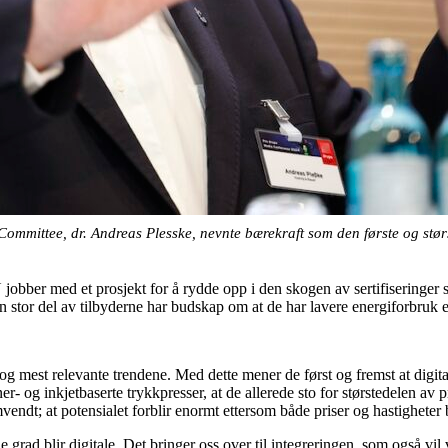
mmittee, dr. Andreas Plesske, nevnte bærekraft som den første og stør
bber med et prosjekt for å rydde opp i den skogen av sertifiseringer so
t en stor del av tilbyderne har budskap om at de har lavere energiforbruk
 og mest relevante trendene. Med dette mener de først og fremst at digital
- og inkjetbaserte trykkpresser, at de allerede sto for størstedelen av pr
mvendt; at potensialet forblir enormt ettersom både priser og hastigheter 
e grad blir digitale. Det bringer oss over til integreringen, som også v