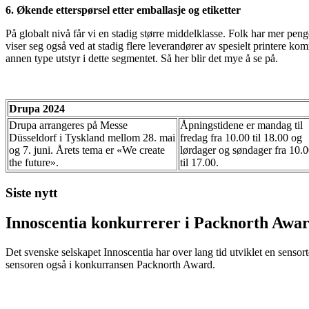
6. Økende etterspørsel etter emballasje og etiketter
På globalt nivå får vi en stadig større middelklasse. Folk har mer penge
viser seg også ved at stadig flere leverandører av spesielt printere ko
annen type utstyr i dette segmentet. Så her blir det mye å se på.
Drupa 2024
Drupa arrangeres på Messe
Åpningstidene er mandag til
Düsseldorf i Tyskland mellom 28. mai
fredag ​​fra 10.00 til 18.00 og
og 7. juni. Årets tema er «We create
lørdager og søndager fra 10.
the future».
til 17.00.
Siste nytt
Innoscentia konkurrerer i Packnorth Awar
Det svenske selskapet Innoscentia har over lang tid utviklet en sensort
sensoren også i konkurransen Packnorth Award.