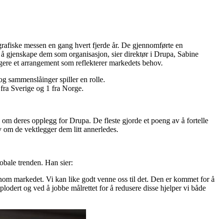
rafiske messen en gang hvert fjerde år. De gjennomførte en
å å gjenskape dem som organisasjon, sier direktør i Drupa, Sabine
gere et arrangement som reflekterer markedets behov.
og sammenslåinger spiller en rolle.
0 fra Sverige og 1 fra Norge.
e om deres opplegg for Drupa. De fleste gjorde et poeng av å fortelle
v om de vektlegger dem litt annerledes.
obale trenden. Han sier:
jennom markedet. Vi kan like godt venne oss til det. Den er kommet for å
odert og ved å jobbe målrettet for å redusere disse hjelper vi både