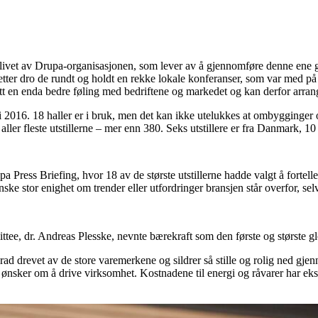
 livet av Drupa-organisasjonen, som lever av å gjennomføre denne ene g
retter dro de rundt og holdt en rekke lokale konferanser, som var med p
tt en enda bedre føling med bedriftene og markedet og kan derfor arran
 i 2016. 18 haller er i bruk, men det kan ikke utelukkes at ombygginger 
 aller fleste utstillerne – mer enn 380. Seks utstillere er fra Danmark, 1
a Press Briefing, hvor 18 av de største utstillerne hadde valgt å fortell
ske stor enighet om trender eller utfordringer bransjen står overfor, sel
e, dr. Andreas Plesske, nevnte bærekraft som den første og største gl
 grad drevet av de store varemerkene og sildrer så stille og rolig ned g
ønsker om å drive virksomhet. Kostnadene til energi og råvarer har ekspl