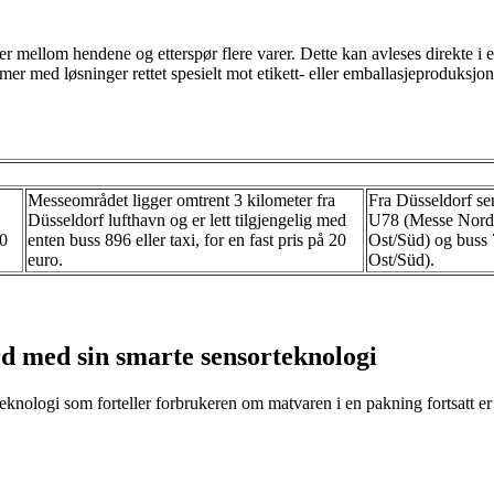
r mellom hendene og etterspør flere varer. Dette kan avleses direkte i et
mmer med løsninger rettet spesielt mot etikett- eller emballasjeproduksjo
Messeområdet ligger omtrent 3 kilometer fra
Fra Düsseldorf se
Düsseldorf lufthavn og er lett tilgjengelig med
U78 (Messe Nord)
00
enten buss 896 eller taxi, for en fast pris på 20
Ost/Süd) og buss
euro.
Ost/Süd).
d med sin smarte sensorteknologi
eknologi som forteller forbrukeren om matvaren i en pakning fortsatt er t