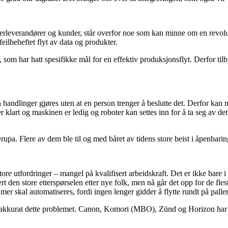
derleverandører og kunder, står overfor noe som kan minne om en revolu
ilbeheftet flyt av data og produkter.
som har hatt spesifikke mål for en effektiv produksjonsflyt. Derfor til
.
 kan handlinger gjøres uten at en person trenger å beslutte det. Derfor k
r klart og maskinen er ledig og roboter kan settes inn for å ta seg av d
rupa. Flere av dem ble til og med båret av tidens store beist i åpenbari
tore utfordringer – mangel på kvalifisert arbeidskraft. Det er ikke bare 
t den store etterspørselen etter nye folk, men nå går det opp for de fles
er skal automatiseres, fordi ingen lenger gidder å flytte rundt på paller 
t akkurat dette problemet. Canon, Komori (MBO), Zünd og Horizon har d