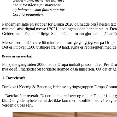
Geldermann, mener de har mye
bedre forståelse for markedet
og behovene som finnes enn før
Corona-epidemien.
Pandemien satte en stopper for Drupa 2020 og hadde også nesten tatt
minimalistisk digital messe i 2021, noe ingen siden har etterspurt. De
Geldermann. Dette har ifølge Sabine Geldermann gjort at de nå har få
Messen ser ut til å være litt mindre enn forrige gang jeg var på Drupa
Det er litt over 1500 utstillere fra 49 land. Kina er representert med de
De seks største trendene
For sjette gang siden 2000 hadde Drupa innkalt pressen til en Pre-Drup
hva de så i markedet og forklarte dermed også innsatsen. Og det er gan
1. Bærekraft
Direktør i Koenig & Bauer og leder av styringsgruppen Drupa Committe
– Bærekraft er overalt. Det er ikke bare lover og regler. Den er i stor
bli. Den gode nyheten er at det ikke kommer i konflikt med våre egne 
verden og oss selv.