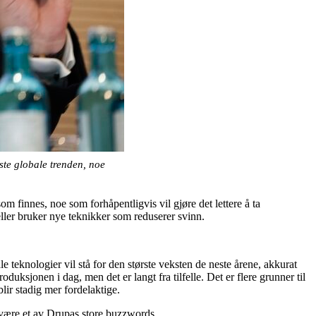
ste globale trenden, noe
m finnes, noe som forhåpentligvis vil gjøre det lettere å ta
 eller bruker nye teknikker som reduserer svinn.
e teknologier vil stå for den største veksten de neste årene, akkurat
oduksjonen i dag, men det er langt fra tilfelle. Det er flere grunner til
blir stadig mer fordelaktige.
il være et av Drupas store buzzwords.