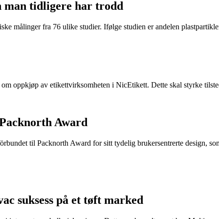
n man tidligere har trodd
ke målinger fra 76 ulike studier. Ifølge studien er andelen plastpartikler 
e om oppkjøp av etikettvirksomheten i NicEtikett. Dette skal styrke til
 Packnorth Award
rbundet til Packnorth Award for sitt tydelig brukersentrerte design, so
ac suksess på et tøft marked