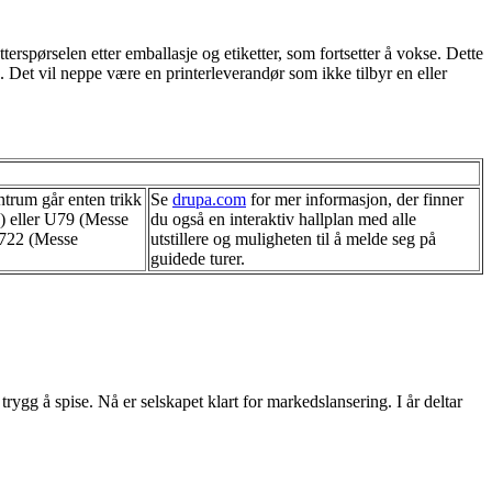
terspørselen etter emballasje og etiketter, som fortsetter å vokse. Dette
n. Det vil neppe være en printerleverandør som ikke tilbyr en eller
ntrum går enten trikk
Se
drupa.com
for mer informasjon, der finner
 eller U79 (Messe
du også en interaktiv hallplan med alle
 722 (Messe
utstillere og muligheten til å melde seg på
guidede turer.
rygg å spise. Nå er selskapet klart for markedslansering. I år deltar