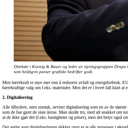
Direktør i Koenig & Bauer og leder av styringsgruppen Drupa Co
som heldigvis passer grafiske bedrifter godt.
Men bærekraft er mye mer enn å redusere avfall og energiforbruk. EU jo
bærekraftige valg om f.eks. materialer. Men det er i hvert fall klart a
2. Digitalisering
Alle tilbydere, uten unntak, nevner digitalisering som en av de største
som de har gjort de siste årene. Man skulle tro, med alt snakket om toner
at de ikke gjør det (f.eks. hastigheter og priser), men det betyr også o
Det andre som digitaliseringen dekker over er at alle prosesser i økend