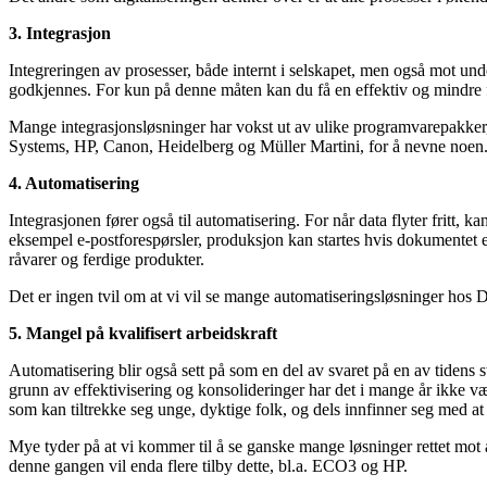
3. Integrasjon
Integreringen av prosesser, både internt i selskapet, men også mot un
godkjennes. For kun på denne måten kan du få en effektiv og mindre fe
Mange integrasjonsløsninger har vokst ut av ulike programvarepakker, 
Systems, HP, Canon, Heidelberg og Müller Martini, for å nevne noen
4. Automatisering
Integrasjonen fører også til automatisering. For når data flyter fritt,
eksempel e-postforespørsler, produksjon kan startes hvis dokumentet e
råvarer og ferdige produkter.
Det er ingen tvil om at vi vil se mange automatiseringsløsninger hos D
5. Mangel på kvalifisert arbeidskraft
Automatisering blir også sett på som en del av svaret på en av tidens s
grunn av effektivisering og konsolideringer har det i mange år ikke vær
som kan tiltrekke seg unge, dyktige folk, og dels innfinner seg med at m
Mye tyder på at vi kommer til å se ganske mange løsninger rettet mo
denne gangen vil enda flere tilby dette, bl.a. ECO3 og HP.