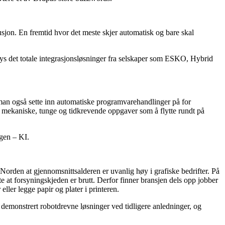
sjon. En fremtid hvor det meste skjer automatisk og bare skal
bys det totale integrasjonsløsninger fra selskaper som ESKO, Hybrid
an man også sette inn automatiske programvarehandlinger på for
et mekaniske, tunge og tidkrevende oppgaver som å flytte rundt på
ngen – KI.
i Norden at gjennomsnittsalderen er uvanlig høy i grafiske bedrifter. På
te at forsyningskjeden er brutt. Derfor finner bransjen dels opp jobber
eller legge papir og plater i printeren.
emonstrert robotdrevne løsninger ved tidligere anledninger, og