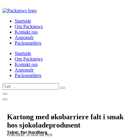
Skip
to
content
Startside
Om Packnews
Kontakt oss
Annonsér
Packsuppliers
Startside
Om Packnews
Kontakt oss
Annonsér
Packsuppliers
Søk
…
Kartong med økobarriere falt i smak
hos sjokoladeprodusent
Tekst:
Per Nordberg
PUBLISERT: 20 JANUAR 2020