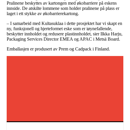
Pralinene beskyttes av kartongen med økobarriere på eskens
innside. De atskilte lommene som holder pralinene på plass er
laget i ett stykke av økobarrierekartong.
– I samarbeid med Kultasuklaa i dette prosjektet har vi skapt en
ny, funksjonell og hjerteformet eske som er iøynefallende,
beskytter innholdet og redusere plastinnholdet, sier Ilkka Harju,
Packaging Services Director EMEA og APAC i Metsä Board.
Emballasjen er produsert av Prem og Cadpack i Finland.