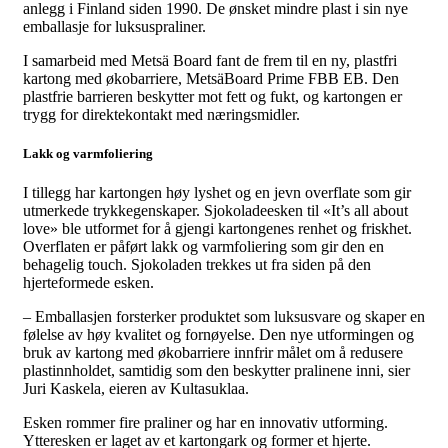
anlegg i Finland siden 1990. De ønsket mindre plast i sin nye
emballasje for luksuspraliner.
I samarbeid med Metsä Board fant de frem til en ny, plastfri
kartong med økobarriere, MetsäBoard Prime FBB EB. Den
plastfrie barrieren beskytter mot fett og fukt, og kartongen er
trygg for direktekontakt med næringsmidler.
Lakk og varmfoliering
I tillegg har kartongen høy lyshet og en jevn overflate som gir
utmerkede trykkegenskaper. Sjokoladeesken til «It’s all about
love» ble utformet for å gjengi kartongenes renhet og friskhet.
Overflaten er påført lakk og varmfoliering som gir den en
behagelig touch. Sjokoladen trekkes ut fra siden på den
hjerteformede esken.
– Emballasjen forsterker produktet som luksusvare og skaper en
følelse av høy kvalitet og fornøyelse. Den nye utformingen og
bruk av kartong med økobarriere innfrir målet om å redusere
plastinnholdet, samtidig som den beskytter pralinene inni, sier
Juri Kaskela, eieren av Kultasuklaa.
Esken rommer fire praliner og har en innovativ utforming.
Ytteresken er laget av et kartongark og former et hjerte.