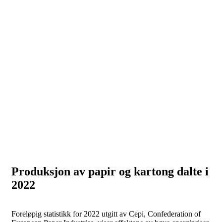
Produksjon av papir og kartong dalte i
2022
Foreløpig statistikk for 2022 utgitt av Cepi, Confederation of