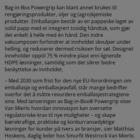
Bag-in-Box Powergrip kan blant annet brukes til
rengjøringsprodukter, oljer og (agro)kjemiske
produkter. Emballasjen består av en pappeske laget av
solid papp med et integrert tosidig håndtak, som gjør
det enkelt å helle med én hånd. Den indre
vakuumposen forhindrer at innholdet skvulper under
helling, og reduserer dermed risikoen for søl. Designet
inneholder opptil 75 % mindre plast enn lignende
HDPE-løsninger, samtidig som det sikrer bedre
beskyttelse av innholdet.
– Med 2030 som frist for den nye EU-forordningen om
emballasje og emballasjeavfall, står mange bedrifter
overfor det å måtte revurdere emballasjestrategiene
sine. Med lanseringen av Bag-in-Box® Powergrip viser
Van Mierlo hvordan innovasjon kan oversette
regulatoriske krav til nye muligheter – og skape
bærekraftige, praktiske og konkurransedyktige
løsninger for kunder på tvers av bransjer, sier Matthias
Hoskens, daglig leder hos Smurfit Westrock Van Mierlo.