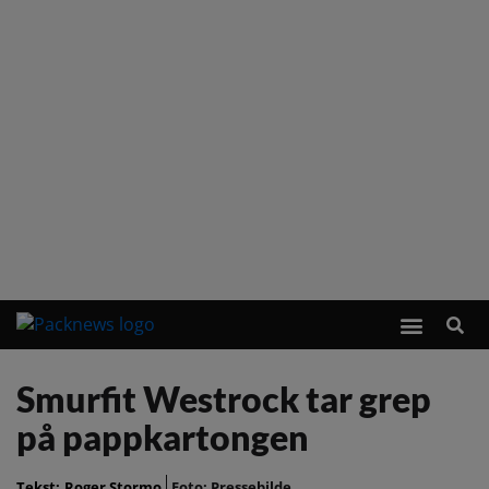
Smurfit Westrock tar grep
på pappkartongen
Tekst:
Roger Stormo
Foto: Pressebilde