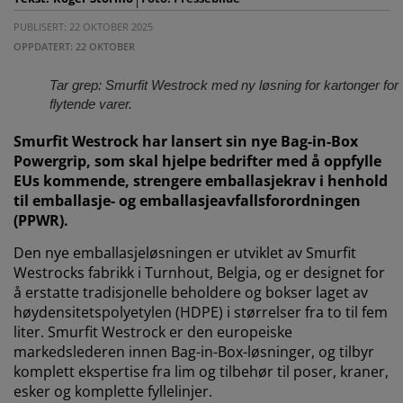
PUBLISERT: 22 OKTOBER 2025
OPPDATERT: 22 OKTOBER
Tar grep: Smurfit Westrock med ny løsning for kartonger for
flytende varer.
Smurfit Westrock har lansert sin nye Bag-in-Box
Powergrip, som skal hjelpe bedrifter med å oppfylle
EUs kommende, strengere emballasjekrav i henhold
til emballasje- og emballasjeavfallsforordningen
(PPWR).
Den nye emballasjeløsningen er utviklet av Smurfit
Westrocks fabrikk i Turnhout, Belgia, og er designet for
å erstatte tradisjonelle beholdere og bokser laget av
høydensitetspolyetylen (HDPE) i størrelser fra to til fem
liter. Smurfit Westrock er den europeiske
markedslederen innen Bag-in-Box-løsninger, og tilbyr
komplett ekspertise fra lim og tilbehør til poser, kraner,
esker og komplette fyllelinjer.