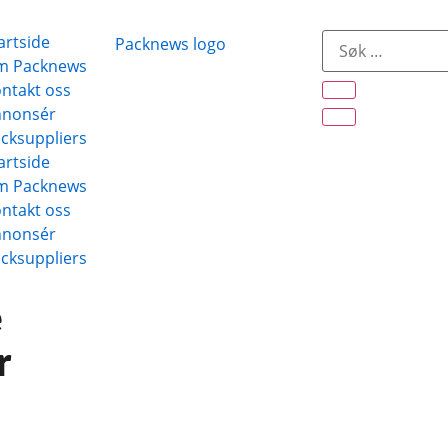
artside
m Packnews
ntakt oss
nnonsér
cksuppliers
artside
m Packnews
ntakt oss
nnonsér
cksuppliers
e
r