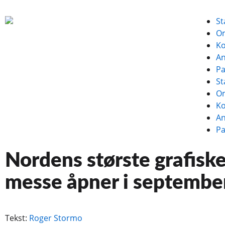
St
O
Ko
A
Pa
St
O
Ko
A
Pa
Nordens største grafisk
messe åpner i septembe
Tekst:
Roger Stormo