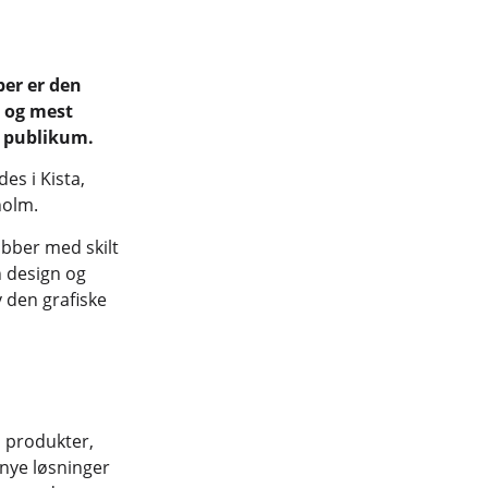
ber er den
e og mest
t publikum.
es i Kista,
holm.
obber med skilt
n design og
v den grafiske
m produkter,
 nye løsninger