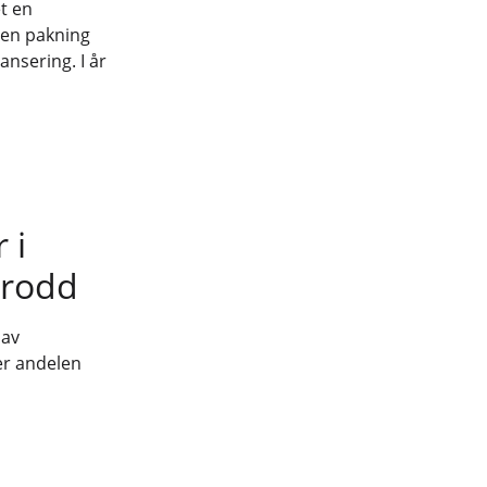
et en
 en pakning
ansering. I år
 i
trodd
 av
 er andelen