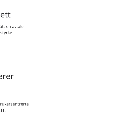
ett
ått en avtale
 styrke
erer
brukersentrerte
ss.