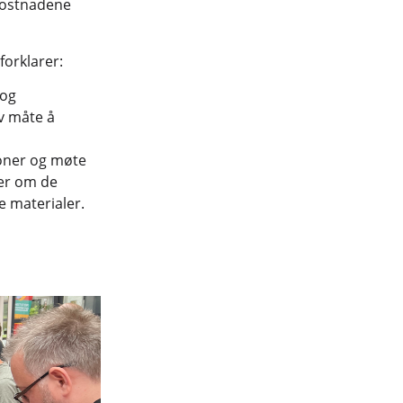
 kostnadene
orklarer:
 og
v måte å
joner og møte
rer om de
e materialer.