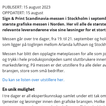
PUBLISERT: 15 august 2023
OPPDATERT: 15 august
Sign & Print Scandinavia-messen i Stockholm i septem
største grafiske messen i Norden. Her vil alle de størst
relevante leverandørene vise sine løsninger for et stor
Messen går over tre dager, fra 19. til 21. september og hold
som ligger på toglinjen mellom Arlanda lufthavn og Stock
Messen har blitt den opplagte møteplassen for alle som j
og trykk i hele produksjonskjeden samt sluttbrukere inne
markedsføring. På messen er det utstillere fra alle deler a
bransjen, store som små bedrifter.
Du kan se listen over utstillere her.
En unik mulighet
I tre dager er all ekspertkunnskap samlet under ett tak o
tjenester og løsninger innen den grafiske bransjen. Hvilke