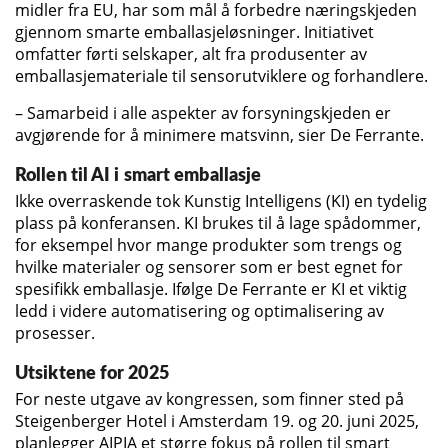
midler fra EU, har som mål å forbedre næringskjeden
gjennom smarte emballasjeløsninger. Initiativet
omfatter førti selskaper, alt fra produsenter av
emballasjemateriale til sensorutviklere og forhandlere.
– Samarbeid i alle aspekter av forsyningskjeden er
avgjørende for å minimere matsvinn, sier De Ferrante.
Rollen til AI i smart emballasje
Ikke overraskende tok Kunstig Intelligens (KI) en tydelig
plass på konferansen. KI brukes til å lage spådommer,
for eksempel hvor mange produkter som trengs og
hvilke materialer og sensorer som er best egnet for
spesifikk emballasje. Ifølge De Ferrante er KI et viktig
ledd i videre automatisering og optimalisering av
prosesser.
Utsiktene for 2025
For neste utgave av kongressen, som finner sted på
Steigenberger Hotel i Amsterdam 19. og 20. juni 2025,
planlegger AIPIA et større fokus på rollen til smart