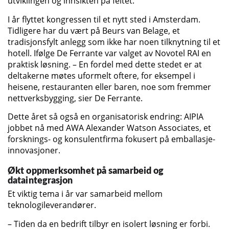
utviklingen og innsikten på feltet.
I år flyttet kongressen til et nytt sted i Amsterdam.
Tidligere har du vært på Beurs van Belage, et
tradisjonsfylt anlegg som ikke har noen tilknytning til et
hotell. Ifølge De Ferrante var valget av Novotel RAI en
praktisk løsning. – En fordel med dette stedet er at
deltakerne møtes uformelt oftere, for eksempel i
heisene, restauranten eller baren, noe som fremmer
nettverksbygging, sier De Ferrante.
Dette året så også en organisatorisk endring: AIPIA
jobbet nå med AWA Alexander Watson Associates, et
forsknings- og konsulentfirma fokusert på emballasje-
innovasjoner.
Økt oppmerksomhet på samarbeid og
dataintegrasjon
Et viktig tema i år var samarbeid mellom
teknologileverandører.
– Tiden da en bedrift tilbyr en isolert løsning er forbi.