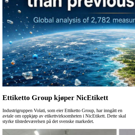
Ettiketto Group kjøper NicEtikett
Industrigruppen Volati, som eier Ettiketto Group, har inngått en
avtale om oppkjøp av etikettvirksomheten i NicEtikett. Dette skal
styrke tilstedeværelsen på det svenske markedet.