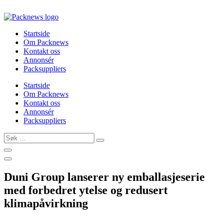
Skip
to
content
Startside
Om Packnews
Kontakt oss
Annonsér
Packsuppliers
Startside
Om Packnews
Kontakt oss
Annonsér
Packsuppliers
Søk
…
Duni Group lanserer ny emballasjeserie
med forbedret ytelse og redusert
klimapåvirkning