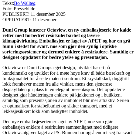
Tekst:
Bo Wallteg
Foto: Pressebilde
PUBLISERT: 11 desember 2025
OPPDATERT: 11 desember
Duni Group lanserer Octaview, en ny emballasjeserie for kalde
retter med forbedret resirkulerbarhet og lavere
klimapåvirkning. Emballasjen er laget av APET og har en grå
bunn i stedet for svart, noe som gjør den synlig i optiske
sorteringssystemer og dermed enklere å resirkulere. Samtidig er
designet oppdatert for bedre ytelse og presentasjon.
Octaview er Duni Groups eget design, utviklet basert på
kundeinnsikt og utviklet for å møte høye krav til både bærekraft og
funksjonalitet for å sette maten i sentrum. Et krystallklart, duggfritt
lokk fremhever maten fra alle vinkler, mens den sjenerøse
displayflaten gir plass til en elegant presentasjon. Det oppdaterte
designet gjør håndteringen enklere på kjøkkenet og i butikken,
samtidig som presentasjonen av innholdet blir mer attraktiv. Serien
er optimalisert for stabelbarhet og sikker transport, med et
lekkasjesikkert lokk som beskytter innholdet.
Den nye emballasjeserien er laget av APET, noe som gjør
emballasjen enklere å resirkulere sammenlignet med tidligere
Octaview-utgaver laget av PS. Bunnen har også endret seg fra svart