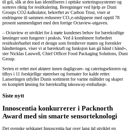
til grå, slik at den kan identifiseres i optiske sorteringssystemer og
sorteres riktig for resirkulering. Beregninger ved hjelp av Duni
Groups CO2-kalkulator, bekreftet av Carbon Trust, viser at
endringene til sammen reduserer CO₂e-utslippene med opptil 78
prosent sammenlignet med den forrige Octaview-utgaven.
– Octaview er utviklet for å møte kundenes behov for bærekraftige
løsninger som fungerer i praksis. Ved å kombinere forbedret
resirkulerbarhet med et design som fremhever maten og forenkler
håndteringen, viser vi at bærekraft og funksjon kan gå hånd i hånd»,
sier Nicklas Lauwell, Chief Officer Food Packaging Solutions, Duni
Group.
Serien er rettet mot aktører innen dagligvare- og cateringsektoren og
tilbys i 11 forskjellige størrelser og formater for kalde retter.
Lanseringen utfyller Dunis sortiment for varme måltider og skaper
en komplett løsning for bærekraftig takeaway-emballasje.
Siste nytt
Innoscentia konkurrerer i Packnorth
Award med sin smarte sensorteknologi
Det svenske selskapet Innoscentia har over lang tid utviklet en