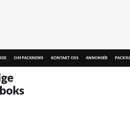
IDE
OM PACKNEWS
KONTAKT OSS
ANNONSÉR
PACKSU
ige
sboks