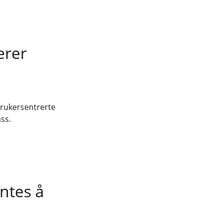
erer
brukersentrerte
ss.
ntes å