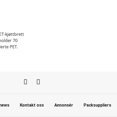
ET-kjøttbrett
holder 70
erte PET.
news
Kontakt oss
Annonsér
Packsuppliers