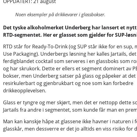
OPPDATERT: 21 august
Noen eksempler på drikkevarer i glassbokser.
Det tyske alkoholmerket Underberg har lansert et nytt
RTD-segmentet. Her er glasset som gjelder for SUP-løsn
RTD står for Ready-To-Drink (og SUP står ikke for en sup, 
Use Packaging). Underbergs løsning her kalles Jartails, det
ferdigblandet cocktail som serveres i en glassboks som 
og har skrukork. Dette er ellers et segment dominert av PE
bokser, men Underberg satser på glass og påpeker at det
resirkulerbart og gjenbrukbart og noe som kan forbedre
drikkeopplevelsen.
Glass er tyngre og mer skjørt, men det er nettopp dette so
Jartails fra andre i segmentet, som kunde får man en pre
Man kan kanskje håpe at glassene ikke havner i naturen i 
glasskår, men dessverre er det jo alltids en viss risiko for d