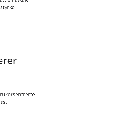
 styrke
erer
brukersentrerte
ss.