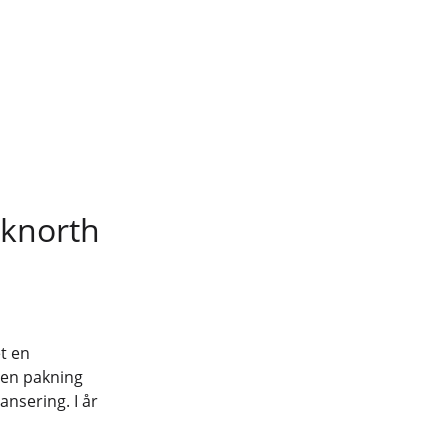
cknorth
et en
 en pakning
ansering. I år