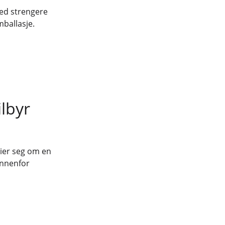
ed strengere
emballasje.
lbyr
eier seg om en
 innenfor