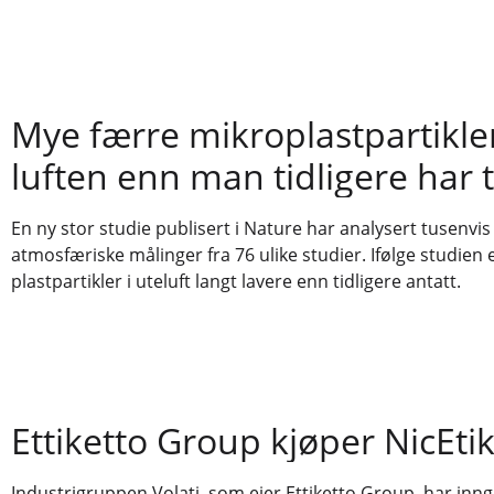
Mye færre mikroplastpartikler
luften enn man tidligere har 
En ny stor studie publisert i Nature har analysert tusenvis
atmosfæriske målinger fra 76 ulike studier. Ifølge studien
plastpartikler i uteluft langt lavere enn tidligere antatt.
Ettiketto Group kjøper NicEtik
Industrigruppen Volati, som eier Ettiketto Group, har inng