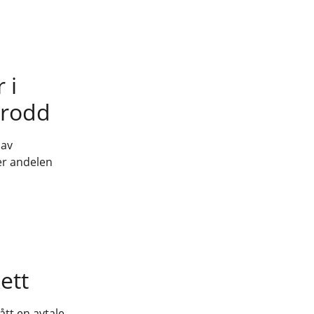
 i
trodd
 av
 er andelen
ett
ått en avtale