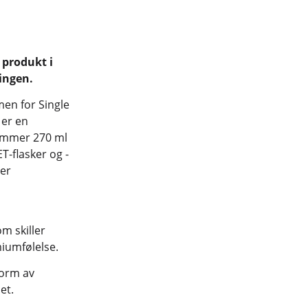
 produkt i
ingen.
men for Single
 er en
rommer 270 ml
T-flasker og -
 er
m skiller
miumfølelse.
form av
et.