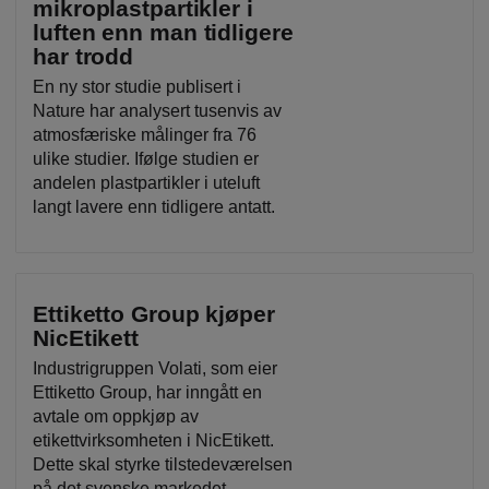
mikroplastpartikler i
luften enn man tidligere
har trodd
En ny stor studie publisert i
Nature har analysert tusenvis av
atmosfæriske målinger fra 76
ulike studier. Ifølge studien er
andelen plastpartikler i uteluft
langt lavere enn tidligere antatt.
Ettiketto Group kjøper
NicEtikett
Industrigruppen Volati, som eier
Ettiketto Group, har inngått en
avtale om oppkjøp av
etikettvirksomheten i NicEtikett.
Dette skal styrke tilstedeværelsen
på det svenske markedet.