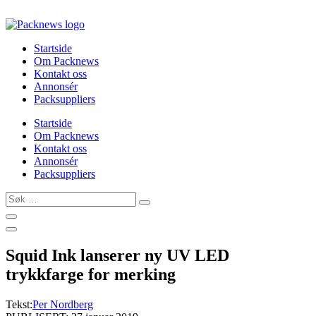
Skip
to
content
Startside
Om Packnews
Kontakt oss
Annonsér
Packsuppliers
Startside
Om Packnews
Kontakt oss
Annonsér
Packsuppliers
Søk
…
Squid Ink lanserer ny UV LED
trykkfarge for merking
Tekst:
Per Nordberg