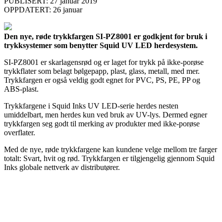
PUBLISERT: 27 januar 2019
OPPDATERT: 26 januar
Den nye, røde trykkfargen SI-PZ8001 er godkjent for bruk i
trykksystemer som benytter Squid UV LED herdesystem.
SI-PZ8001 er skarlagensrød og er laget for trykk på ikke-porøse
trykkflater som belagt bølgepapp, plast, glass, metall, med mer.
Trykkfargen er også veldig godt egnet for PVC, PS, PE, PP og
ABS-plast.
Trykkfargene i Squid Inks UV LED-serie herdes nesten
umiddelbart, men herdes kun ved bruk av UV-lys. Dermed egner
trykkfargen seg godt til merking av produkter med ikke-porøse
overflater.
Med de nye, røde trykkfargene kan kundene velge mellom tre farger
totalt: Svart, hvit og rød. Trykkfargen er tilgjengelig gjennom Squid
Inks globale nettverk av distributører.