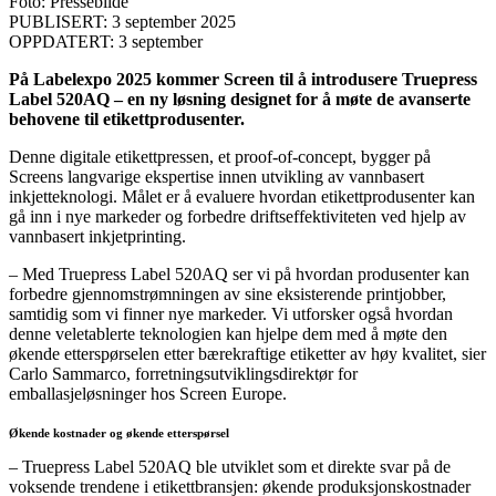
Foto: Pressebilde
PUBLISERT: 3 september 2025
OPPDATERT: 3 september
På Labelexpo 2025 kommer Screen til å introdusere Truepress
Label 520AQ – en ny løsning designet for å møte de avanserte
behovene til etikettprodusenter.
Denne digitale etikettpressen, et proof-of-concept, bygger på
Screens langvarige ekspertise innen utvikling av vannbasert
inkjetteknologi. Målet er å evaluere hvordan etikettprodusenter kan
gå inn i nye markeder og forbedre driftseffektiviteten ved hjelp av
vannbasert inkjetprinting.
– Med Truepress Label 520AQ ser vi på hvordan produsenter kan
forbedre gjennomstrømningen av sine eksisterende printjobber,
samtidig som vi finner nye markeder. Vi utforsker også hvordan
denne veletablerte teknologien kan hjelpe dem med å møte den
økende etterspørselen etter bærekraftige etiketter av høy kvalitet, sier
Carlo Sammarco, forretningsutviklingsdirektør for
emballasjeløsninger hos Screen Europe.
Økende kostnader og økende etterspørsel
– Truepress Label 520AQ ble utviklet som et direkte svar på de
voksende trendene i etikettbransjen: økende produksjonskostnader