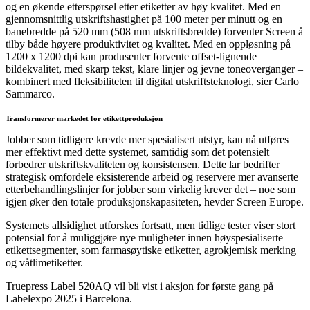
og en økende etterspørsel etter etiketter av høy kvalitet. Med en
gjennomsnittlig utskriftshastighet på 100 meter per minutt og en
banebredde på 520 mm (508 mm utskriftsbredde) forventer Screen å
tilby både høyere produktivitet og kvalitet. Med en oppløsning på
1200 x 1200 dpi kan produsenter forvente offset-lignende
bildekvalitet, med skarp tekst, klare linjer og jevne toneoverganger –
kombinert med fleksibiliteten til digital utskriftsteknologi, sier Carlo
Sammarco.
Transformerer markedet for etikettproduksjon
Jobber som tidligere krevde mer spesialisert utstyr, kan nå utføres
mer effektivt med dette systemet, samtidig som det potensielt
forbedrer utskriftskvaliteten og konsistensen. Dette lar bedrifter
strategisk omfordele eksisterende arbeid og reservere mer avanserte
etterbehandlingslinjer for jobber som virkelig krever det – noe som
igjen øker den totale produksjonskapasiteten, hevder Screen Europe.
Systemets allsidighet utforskes fortsatt, men tidlige tester viser stort
potensial for å muliggjøre nye muligheter innen høyspesialiserte
etikettsegmenter, som farmasøytiske etiketter, agrokjemisk merking
og våtlimetiketter.
Truepress Label 520AQ vil bli vist i aksjon for første gang på
Labelexpo 2025 i Barcelona.