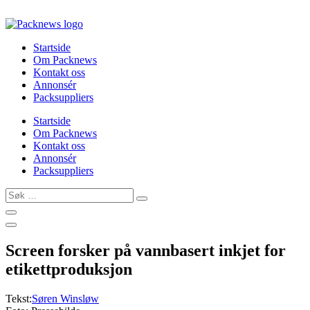
Skip
to
content
Startside
Om Packnews
Kontakt oss
Annonsér
Packsuppliers
Startside
Om Packnews
Kontakt oss
Annonsér
Packsuppliers
Søk
…
Screen forsker på vannbasert inkjet for
etikettproduksjon
Tekst:
Søren Winsløw