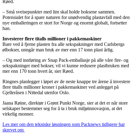
Røed.
– Små sveisepunkter med lim skal holde boksene sammen.
Potensialet for å spare naturen for unødvendig plastavfall med den
nye emballeringen er stort for Norge og enormt globalt, fortsetter
han.
Investerer flere titalls millioner i pakkemaskiner
Bare ved å fjerne plasten fra alle sekspakninger med Carlsbergs
ølbokser, unngår man bruk av mer enn 17 tonn plast årlig.
– Og med innføring av Snap Pack-emballasje på alle våre fire- og
sekspakninger med bokser, vil vi kunne redusere plastbruken med
mer enn 170 tonn hvert år, sier Røed.
Ringnes planlegger i løpet av de neste knappe tre årene å investere
flere titalls millioner kroner i pakkemaskiner ved anlegget på
Gjelleråsen i Nittedal utenfor Oslo.
Jaana Røine, direktør i Grønt Punkt Norge, sier at det er når store
selskaper bestemmer seg for å ta i bruk miljøinnovasjon, at det
virkelig monner.
Les mer om den tekniske løsningen som Packnews tidligere har
skrevet om