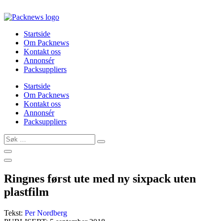
Skip
to
content
Startside
Om Packnews
Kontakt oss
Annonsér
Packsuppliers
Startside
Om Packnews
Kontakt oss
Annonsér
Packsuppliers
Søk
…
Ringnes først ute med ny sixpack uten
plastfilm
Tekst:
Per Nordberg