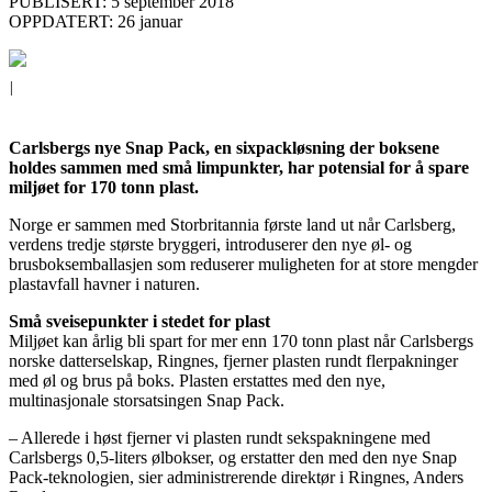
PUBLISERT: 5 september 2018
OPPDATERT: 26 januar
|
Carlsbergs nye Snap Pack, en sixpackløsning der boksene
holdes sammen med små limpunkter, har potensial for å spare
miljøet for 170 tonn plast.
Norge er sammen med Storbritannia første land ut når Carlsberg,
verdens tredje største bryggeri, introduserer den nye øl- og
brusboksemballasjen som reduserer muligheten for at store mengder
plastavfall havner i naturen.
Små sveisepunkter i stedet for plast
Miljøet kan årlig bli spart for mer enn 170 tonn plast når Carlsbergs
norske datterselskap, Ringnes, fjerner plasten rundt flerpakninger
med øl og brus på boks. Plasten erstattes med den nye,
multinasjonale storsatsingen Snap Pack.
– Allerede i høst fjerner vi plasten rundt sekspakningene med
Carlsbergs 0,5-liters ølbokser, og erstatter den med den nye Snap
Pack-teknologien, sier administrerende direktør i Ringnes, Anders