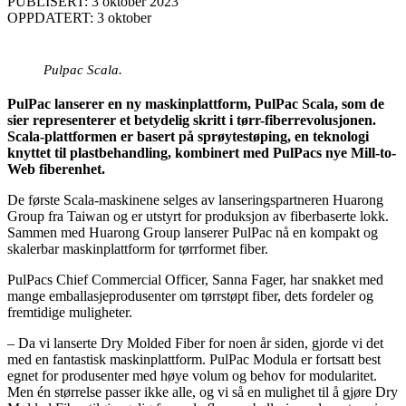
PUBLISERT: 3 oktober 2023
OPPDATERT: 3 oktober
Pulpac Scala.
PulPac lanserer en ny maskinplattform, PulPac Scala, som de
sier representerer et betydelig skritt i tørr-fiberrevolusjonen.
Scala-plattformen er basert på sprøytestøping, en teknologi
knyttet til plastbehandling, kombinert med PulPacs nye Mill-to-
Web fiberenhet.
De første Scala-maskinene selges av lanseringspartneren Huarong
Group fra Taiwan og er utstyrt for produksjon av fiberbaserte lokk.
Sammen med Huarong Group lanserer PulPac nå en kompakt og
skalerbar maskinplattform for tørrformet fiber.
PulPacs Chief Commercial Officer, Sanna Fager, har snakket med
mange emballasjeprodusenter om tørrstøpt fiber, dets fordeler og
fremtidige muligheter.
– Da vi lanserte Dry Molded Fiber for noen år siden, gjorde vi det
med en fantastisk maskinplattform. PulPac Modula er fortsatt best
egnet for produsenter med høye volum og behov for modularitet.
Men én størrelse passer ikke alle, og vi så en mulighet til å gjøre Dry