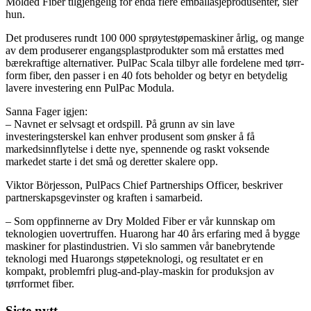
Molded Fiber tilgjengelig for enda flere emballasjeprodusenter, sier
hun.
Det produseres rundt 100 000 sprøytestøpemaskiner årlig, og mange
av dem produserer engangsplastprodukter som må erstattes med
bærekraftige alternativer. PulPac Scala tilbyr alle fordelene med tørr-
form fiber, den passer i en 40 fots beholder og betyr en betydelig
lavere investering enn PulPac Modula.
Sanna Fager igjen:
– Navnet er selvsagt et ordspill. På grunn av sin lave
investeringsterskel kan enhver produsent som ønsker å få
markedsinnflytelse i dette nye, spennende og raskt voksende
markedet starte i det små og deretter skalere opp.
Viktor Börjesson, PulPacs Chief Partnerships Officer, beskriver
partnerskapsgevinster og kraften i samarbeid.
– Som oppfinnerne av Dry Molded Fiber er vår kunnskap om
teknologien uovertruffen. Huarong har 40 års erfaring med å bygge
maskiner for plastindustrien. Vi slo sammen vår banebrytende
teknologi med Huarongs støpeteknologi, og resultatet er en
kompakt, problemfri plug-and-play-maskin for produksjon av
tørrformet fiber.
Siste nytt