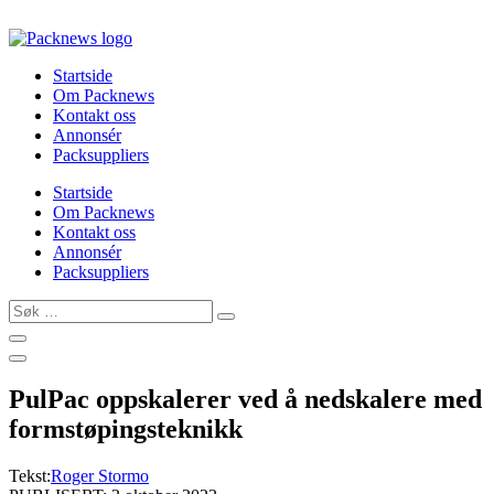
Skip
to
content
Startside
Om Packnews
Kontakt oss
Annonsér
Packsuppliers
Startside
Om Packnews
Kontakt oss
Annonsér
Packsuppliers
Søk
…
PulPac oppskalerer ved å nedskalere med
formstøpingsteknikk
Tekst:
Roger Stormo