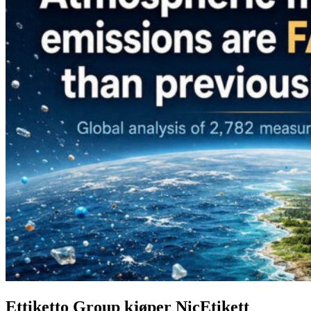
Ettiketto Group kjøper NicEtikett