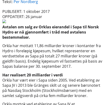
Tekst:
Per Nordberg
PUBLISERT: 1 oktober 2017
OPPDATERT: 26 januar
Avtalen om salg av Orklas eierandel i Sapa til Norsk
Hydro er nå gjennomført i tråd med avtalens
bestemmelser.
Orkla har mottatt 11,86 milliarder kroner i kontanter fra
Hydro i foreløpig kjøpesum, hvilket representerer en
verdsettelse av Sapa på totalt 27 milliarder kroner (på
gjeldfri basis). Endelig kjøpesum vil fastsettes på basis av
Sapas balanse per 30. september 2017.
Har realisert 20 milliarder i verdi
Orkla har vært eier i Sapa siden 2005. Ved etablering av
Sapa JV i 2013 ble Gränges skilt ut og senere børsnotert
på Nasdaq Stockholm (Stockholmsbørsen) med en
samlet salgsverdi på cirka fem milliarder kroner.
Orkla mottok ved etablering av Sapa JV et