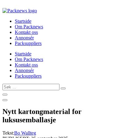
Skip
to
content
Startside
Om Packnews
Kontakt oss
Annonsér
Packsuppliers
Startside
Om Packnews
Kontakt oss
Annonsér
Packsuppliers
Søk
…
Nytt kartongmaterial for
luksusemballasje
Tekst:
Bo Wallteg