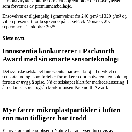
karbonavtrykk samtidig som den opprettholder den høye ytelsen
som forventes av premiumemballasje.
Ensovelvet er tilgjengelig i gramvekter fra 240 g/m² til 320 g/m² og
vil bli presentert for besøkende på LuxePack Monaco, 29.
september – 1. oktober 2025.
Siste nytt
Innoscentia konkurrerer i Packnorth
Award med sin smarte sensorteknologi
Det svenske selskapet Innoscentia har over lang tid utviklet en
sensorteknologi som forteller forbrukeren om matvaren i en pakning
fortsatt er trygg å spise. Nå er selskapet klart for markedslansering. I
år deltar sensoren også i konkurransen Packnorth Award.
Mye færre mikroplastpartikler i luften
enn man tidligere har trodd
En ny stor studie publisert i Nature har analysert tusenvis av