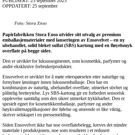
PUBLISERT: 25 september 2025
OPPDATERT: 25 september
Foto: Stora Enso
Papirfabrikken Stora Enso utvider sitt utvalg av premium
emballasjematerialer med lanseringen av Ensovelvet – en ny
ubehandlet, solid bleket sulfat (SBS) kartong med en fløyelsmyk
overflate på begge sider.
Den er utviklet for luksussegmentet, som kosmetikk, parfymer og
andre eksklusive forbrukerprodukter.
Ensovelvet er utviklet for å møte etterspørselen etter naturlige og
fornybare løsninger innen luksusemballasje. Den har en
kombinasjon av naturlig, ubehandlet overflate, utmerket stivhet og
pålitelig bretteytelse. Lys SBS-kartong gir en forbedret sensorisk
opplevelse samtidig som den sikrer utmerket trykkbarhet. Den er
spesielt egnet for kosmetikkemballasje, parfymer og andre
høykvalitetsapplikasjoner der følelse og utseende er like viktig,
skriver selskapet i en pressemelding.
Siden Ensovelvet ikke har noe overflatebelegg, kreves det mindre
materiale i produksjonen, noe som resulterer i et redusert