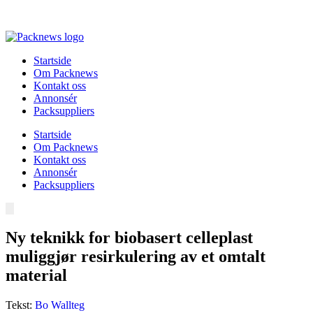
Skip
to
content
Startside
Om Packnews
Kontakt oss
Annonsér
Packsuppliers
Startside
Om Packnews
Kontakt oss
Annonsér
Packsuppliers
Ny teknikk for biobasert celleplast
muliggjør resirkulering av et omtalt
material
Tekst:
Bo Wallteg