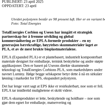
PUBLISERT: 23 april 2025
OPPDATERT: 23 april
Utvidet polystyren består av 98 prosent luft. Her er en variant 
Foto: Total Energies
TotalEnergies Corbion og Useon har inngått et strategisk
partnerskap for å fremme utvikling og global
kommersialisering av EPLA-formede produkter – en ny
generasjon bærekraftige, høyytelses skummaterialer laget av
PLA, et av de mest brukte bioplastmaterialene.
EPLA (Expanded PLA) er et plantebasert, industrielt komposterbart
materiale designet for emballasje, termisk beskyttelse og andre støpte
applikasjoner. Den er basert på Useons direkte skummende
teknologi og TotalEnergies Corbions PLA, som markedsføres under
navnet Luminy. Ifølge begge selskapene betyr dette å nå en sirkulær
løsning i markedet for EPS, ekspandert polystyren.
Det har lenge vært sagt at EPS ikke er resirkulerbart, noe som er feil.
EPLA tar imidlertid mulighetene et skritt videre.
EPLA-skumprodukter er lette, beskyttende og holdbare – noe som
gjør dem egnet for emballasje, matservering og