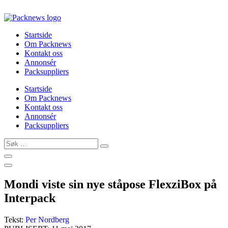
Skip
to
content
Startside
Om Packnews
Kontakt oss
Annonsér
Packsuppliers
Startside
Om Packnews
Kontakt oss
Annonsér
Packsuppliers
Søk
…
Mondi viste sin nye ståpose FlexziBox på
Interpack
Tekst:
Per Nordberg