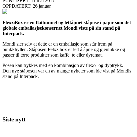
PUBLISERT: 11 mai 2017
OPPDATERT: 26 januar
FlexziBox er en flatbunnet og lettåpnet ståpose i papir som det
globale emballasjsekonsernet Mondi viste på sin stand på
Interpack.
Mondi sier selv at dette er en emballasje som står frem på
butikkhyllen. Ståposen Felxzibox er lett å åpne og gjenlukke og
passer til tørre produkter som kaffe, te eller dyremat.
Posen kan trykkes med en kombinasjon av flexo- og dyptrykk.
Den nye ståposen var en av mange nyheter som ble vist på Mondis
stand på Interpack.
Siste nytt