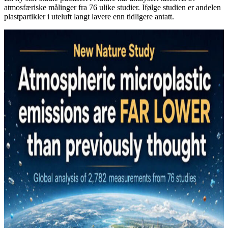
atmosfæriske målinger fra 76 ulike studier. Ifølge studien er andelen
plastpartikler i uteluft langt lavere enn tidligere antatt.