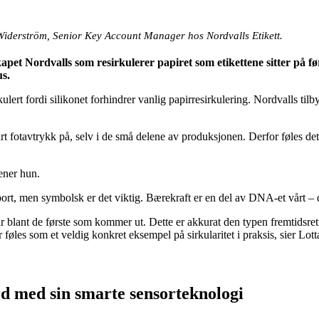
iderström, Senior Key Account Manager hos Nordvalls Etikett.
et Nordvalls som resirkulerer papiret som etikettene sitter på før d
us.
sirkulert fordi silikonet forhindrer vanlig papirresirkulering. Nordvalls 
 fotavtrykk på, selv i de små delene av produksjonen. Derfor føles det f
mener hun.
t, men symbolsk er det viktig. Bærekraft er en del av DNA-et vårt – de
blant de første som kommer ut. Dette er akkurat den typen fremtidsrett
liger føles som et veldig konkret eksempel på sirkularitet i praksis, sie
d med sin smarte sensorteknologi