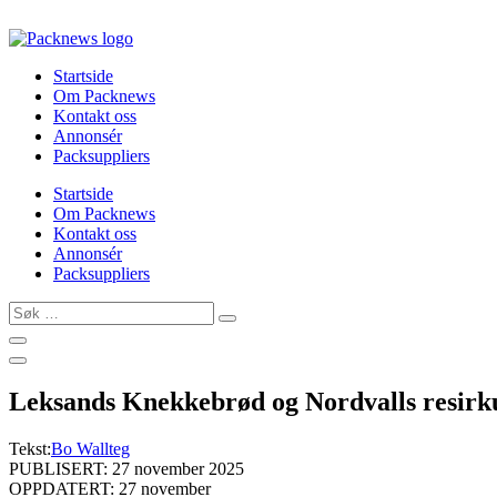
Skip
to
content
Startside
Om Packnews
Kontakt oss
Annonsér
Packsuppliers
Startside
Om Packnews
Kontakt oss
Annonsér
Packsuppliers
Søk
…
Leksands Knekkebrød og Nordvalls resirkule
Tekst:
Bo Wallteg
PUBLISERT: 27 november 2025
OPPDATERT: 27 november