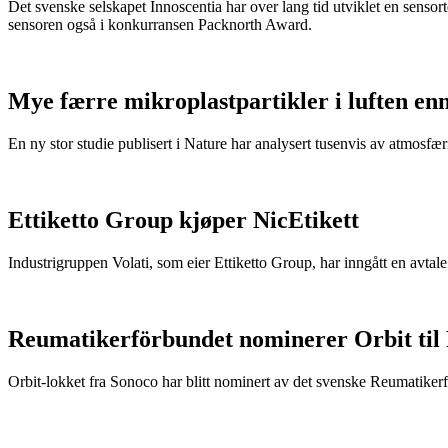
Det svenske selskapet Innoscentia har over lang tid utviklet en sensort
sensoren også i konkurransen Packnorth Award.
Mye færre mikroplastpartikler i luften en
En ny stor studie publisert i Nature har analysert tusenvis av atmosfæris
Ettiketto Group kjøper NicEtikett
Industrigruppen Volati, som eier Ettiketto Group, har inngått en avtal
Reumatikerförbundet nominerer Orbit til
Orbit-lokket fra Sonoco har blitt nominert av det svenske Reumatikerfö