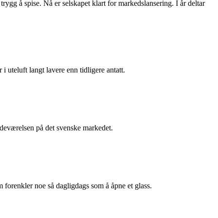
rygg å spise. Nå er selskapet klart for markedslansering. I år deltar
i uteluft langt lavere enn tidligere antatt.
stedeværelsen på det svenske markedet.
m forenkler noe så dagligdags som å åpne et glass.