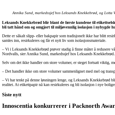
Annika Sund, markedssjef hos Leksands Knekkebrød, og Lotta W
Leksands Knekkebrød blir blant de første kundene til etikettselskap
bli tatt hånd om og omgjort til miljøvennlig isolasjon i nybygde h
Dette er såkalt slipp- eller bakpapir som tradisjonelt ikke har blitt re
samles inn, resirkuleres og får et nytt liv som isolasjonsmateriale.
– Vi i Leksands Knekkebrød prøver stadig å finne måter å redusere vårt
Nordvalls, sier Annika Sund, markedssjef hos Leksands Knekkebrød.
Selv om det ikke handler om store volumer, er steget fortsatt viktig, 
– Det handler ikke om store volumer sammenlignet med mel og transpor
– Vi har tenkt på denne løsningen lenge, og Leksands Knekkebrød blir 
realitet. At etikettpapir nå kan resirkuleres og bli isolasjon i nye bo
Siste nytt
Innoscentia konkurrerer i Packnorth Awar