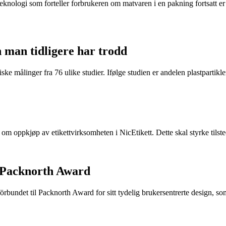
eknologi som forteller forbrukeren om matvaren i en pakning fortsatt er t
n man tidligere har trodd
ke målinger fra 76 ulike studier. Ifølge studien er andelen plastpartikler 
e om oppkjøp av etikettvirksomheten i NicEtikett. Dette skal styrke til
 Packnorth Award
rbundet til Packnorth Award for sitt tydelig brukersentrerte design, so