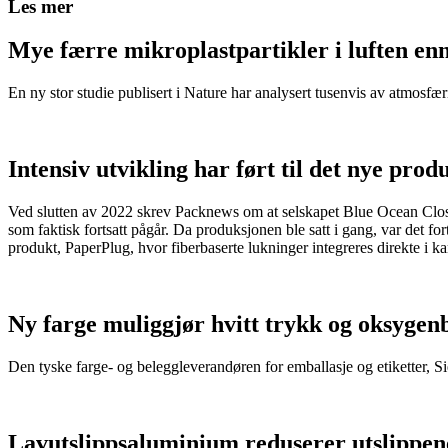
Les mer
Mye færre mikroplastpartikler i luften en
En ny stor studie publisert i Nature har analysert tusenvis av atmosfæris
Intensiv utvikling har ført til det nye pr
Ved slutten av 2022 skrev Packnews om at selskapet Blue Ocean Closure
som faktisk fortsatt pågår. Da produksjonen ble satt i gang, var det fo
produkt, PaperPlug, hvor fiberbaserte lukninger integreres direkte i 
Ny farge muliggjør hvitt trykk og oksygenba
Den tyske farge- og beleggleverandøren for emballasje og etiketter, S
Lavutslippsaluminium reduserer utslippen