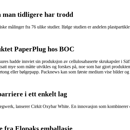
n man tidligere har trodd
ke målinger fra 76 ulike studier. Ifølge studien er andelen plastpartikler 
oduktet PaperPlug hos BOC
s hadde innviet sin produksjon av cellulosabaserte skrukapsler i Säffl
rtsatt mye som måtte utvikles og forskes på, noe som har gjort produktene
kartong eller bølgepapp. Packnews kan som første medium vise bilder og
rriere i ett enkelt lag
iegwerk, lanserer Cirkit Oxybar White. En innovasjon som kombinerer oks
e fra Elopaks emballasje