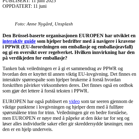
PUBLISERT: 11 juni 2025
OPPDATERT: 11 juni
Foto: Anne Nygård, Unsplash
Den Brüssel-baserte organisasjonen EUROPEN har utviklet en
interaktiv guide
som hjelper bedrifter med å navigere i kravene
i PPWR (EU-forordningen om emballasje og emballasjeavfall)
og gi en oversikt over regelverket. Hvilken innvirkning har den
på verdikjeden for emballasje?
Tanken bak veiledningen er å gi et sammendrag av PPWR og
hvordan den er knyttet til annen viktig EU-lovgivning. Det finnes en
interaktiv spørrespalte som hjelper brukerne å forstå hvordan
forskriften påvirker virksomheten deres. Det finnes også en ordbok
som gjør det lettere å forstå teksten i PPWR.
EUROPEN har også publisert en
video
som tar seeren gjennom de
viktige punktene i lovgivningen og hjelper dem med å fullføre
spørsmålene trinn for trinn. Veiledningen gir en bedre forståelse,
men EUROPEN er nøye med å påpeke at den ikke tar for seg og
løser alles individuelle saker eller gir skreddersydde løsninger, men
den er en hjelp underveis.