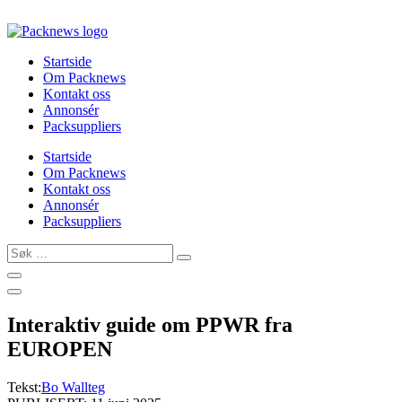
Skip
to
content
Startside
Om Packnews
Kontakt oss
Annonsér
Packsuppliers
Startside
Om Packnews
Kontakt oss
Annonsér
Packsuppliers
Søk
…
Interaktiv guide om PPWR fra
EUROPEN
Tekst:
Bo Wallteg