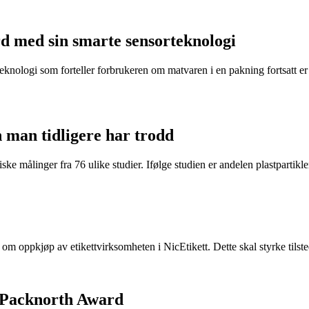
d med sin smarte sensorteknologi
eknologi som forteller forbrukeren om matvaren i en pakning fortsatt er t
n man tidligere har trodd
ke målinger fra 76 ulike studier. Ifølge studien er andelen plastpartikler 
e om oppkjøp av etikettvirksomheten i NicEtikett. Dette skal styrke til
 Packnorth Award