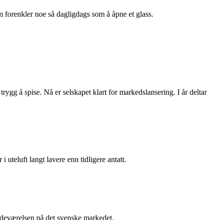
m forenkler noe så dagligdags som å åpne et glass.
rygg å spise. Nå er selskapet klart for markedslansering. I år deltar
i uteluft langt lavere enn tidligere antatt.
stedeværelsen på det svenske markedet.