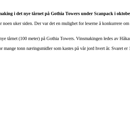
smaking i det nye tårnet på Gothia Towers under Scanpack i oktobe
 noen uker siden. Der var det en mulighet for leserne å konkurrere om bil
t nye tårnet (100 meter) på Gothia Towers. Vinsmakingen ledes av Håka
 mange tonn næringsmidler som kastes på vår jord hvert år. Svaret er 1,3