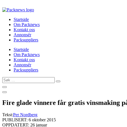
Skip
to
content
Startside
Om Packnews
Kontakt oss
Annonsér
Packsuppliers
Startside
Om Packnews
Kontakt oss
Annonsér
Packsuppliers
Søk
…
Fire glade vinnere får gratis vinsmaking 
Tekst:
Per Nordberg
PUBLISERT: 6 oktober 2015
OPPDATERT: 26 januar