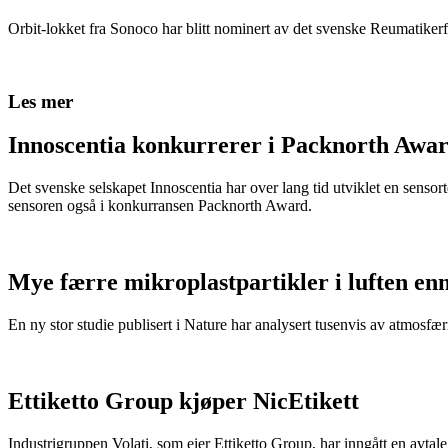
Orbit-lokket fra Sonoco har blitt nominert av det svenske Reumatikerfö
Les mer
Innoscentia konkurrerer i Packnorth Awar
Det svenske selskapet Innoscentia har over lang tid utviklet en sensort
sensoren også i konkurransen Packnorth Award.
Mye færre mikroplastpartikler i luften en
En ny stor studie publisert i Nature har analysert tusenvis av atmosfæris
Ettiketto Group kjøper NicEtikett
Industrigruppen Volati, som eier Ettiketto Group, har inngått en avtal