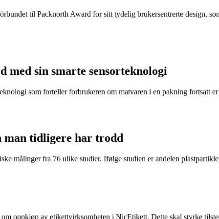
rbundet til Packnorth Award for sitt tydelig brukersentrerte design, so
d med sin smarte sensorteknologi
eknologi som forteller forbrukeren om matvaren i en pakning fortsatt er t
n man tidligere har trodd
ke målinger fra 76 ulike studier. Ifølge studien er andelen plastpartikler 
e om oppkjøp av etikettvirksomheten i NicEtikett. Dette skal styrke til