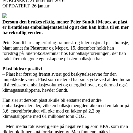
PUBLISERT: 21 desember 2016
OPPDATERT: 26 januar
Dersom den brukes riktig, mener Peter Sundt i Mepex at plast
er fremtidens emballasjematerial og at den kan bidra til en mer
bærekraftig verden.
Peter Sundt har lang erfaring fra norsk og internasjonal plastbransje,
blant annet fra Plastretur og Mepex. 15. desember holdt han
foredrag på Julefrokostseminar hos Emballasjeforeningen, der han
trakk frem de gode egenskapene plastemballasjen har.
Plast bidrar positivt
– Plast har først og fremst svært god beskyttelsesevne for den
innpakkede varen. Plast som material har sin styrke ved at den bidrar
til å redusere emballasjevolumet og energibehovet, og dermed også
klimagassutslippene, hevder Sundt.
Han sier at dersom plast skulle bli erstattet med andre
emballasjematerialer, ville emballasjemengden øke med en faktor på
3,6, energiforbruket vill øke med en faktor på 2,2 og
klimautslippene med 61 millioner tonn CO2.
– Men media fokuserer gjerne på negative ting som BPA, som man
riktignok finner små forekomster av. Men funnene måles i