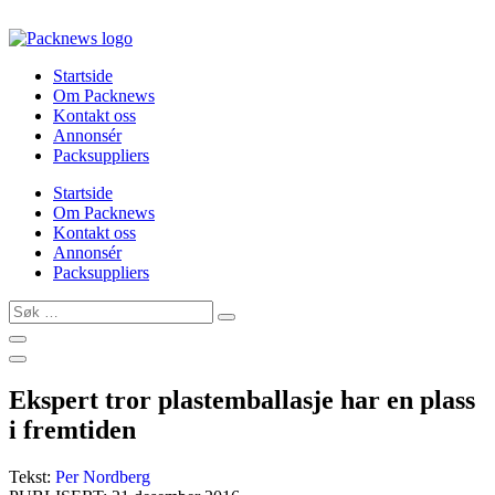
Skip
to
content
Startside
Om Packnews
Kontakt oss
Annonsér
Packsuppliers
Startside
Om Packnews
Kontakt oss
Annonsér
Packsuppliers
Søk
…
Ekspert tror plastemballasje har en plass
i fremtiden
Tekst:
Per Nordberg