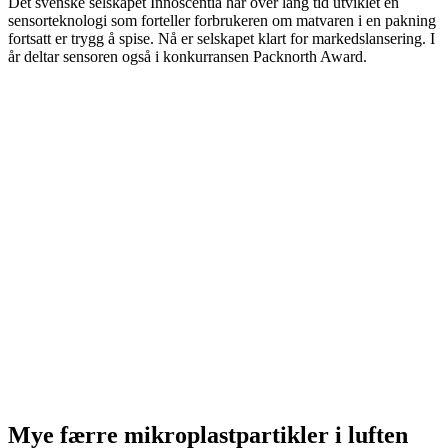
Det svenske selskapet Innoscentia har over lang tid utviklet en
sensorteknologi som forteller forbrukeren om matvaren i en pakning
fortsatt er trygg å spise. Nå er selskapet klart for markedslansering. I
år deltar sensoren også i konkurransen Packnorth Award.
Mye færre mikroplastpartikler i luften