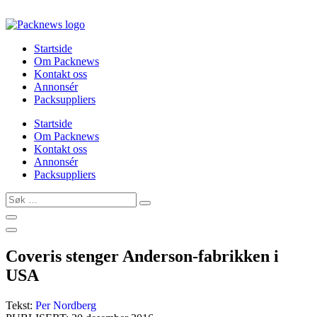
Skip
to
content
Startside
Om Packnews
Kontakt oss
Annonsér
Packsuppliers
Startside
Om Packnews
Kontakt oss
Annonsér
Packsuppliers
Søk
…
Coveris stenger Anderson-fabrikken i
USA
Tekst:
Per Nordberg