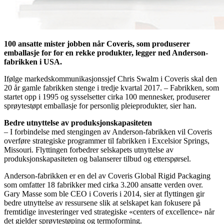
100 ansatte mister jobben når Coveris, som produserer
emballasje for for en rekke produkter, legger ned Anderson-
fabrikken i USA.
Ifølge markedskommunikasjonssjef Chris Swalm i Coveris skal den
20 år gamle fabrikken stenge i tredje kvartal 2017. – Fabrikken, som
startet opp i 1995 og sysselsetter cirka 100 mennesker, produserer
sprøytestøpt emballasje for personlig pleieprodukter, sier han.
Bedre utnyttelse av produksjonskapasiteten
– I forbindelse med stengingen av Anderson-fabrikken vil Coveris
overføre strategiske programmer til fabrikken i Excelsior Springs,
Missouri. Flyttingen forbedrer selskapets utnyttelse av
produksjonskapasiteten og balanserer tilbud og etterspørsel.
Anderson-fabrikken er en del av Coveris Global Rigid Packaging
som omfatter 18 fabrikker med cirka 3.200 ansatte verden over.
Gary Masse som ble CEO i Coveris i 2014, sier at flyttingen gir
bedre utnyttelse av ressursene slik at selskapet kan fokusere på
fremtidige investeringer ved strategiske «centers of excellence» når
det gjelder sprøytestøping og termoforming.