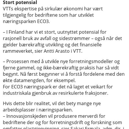
Stort potensial
VTTs ekspertise på sirkulær økonomi har vært
tilgjengelig for bedriftene som har utviklet
næringsparken ECO3.
– I Finland har vi et stort, uutnyttet potensial for
rasjonell bruk av avfall og sidestrømmer – også når det
gjelder bærekraftig utvikling og det finansielle
rammeverket, sier Antti Arasto i VTT.
– Prosessen med å utvikle nye forretningsmodeller og
fjerne gammel, og ikke-bærekraftig praksis har så vidt
begynt. Nå først begynner vi å forstå fordelene med den
økte datamengden, for eksempel.
For ECO3 næringspark er det nå laget et veikart for
industriskala gjenbruk av resirkulerte fraksjoner.
Hvis dette blir realitet, vil det bety mange nye
arbeidsplasser i næringsparken.
– Innovasjonskjeden vil produsere merverdi for
bedriftene der og for forretningsdrift og forskning som
omfatter plastgjenvinning, sier Sakari Ermala, adm. dir. i