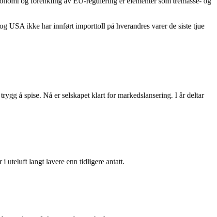
onomi og forenkling av EU-regulering er elementer som tremasse- og
g USA ikke har innført importtoll på hverandres varer de siste tjue
rygg å spise. Nå er selskapet klart for markedslansering. I år deltar
i uteluft langt lavere enn tidligere antatt.