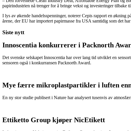
– Den forventede Clean Industry Deal, Affordable Energy Plan og Bi
papirindustrien nå trenger for å bringe vekst og investeringer tilbake t
I lys av økende handelsspenninger, noterer Cepis rapport en økning på
årene, der EU har importert papirmasse fra USA samtidig som det har 
Siste nytt
Innoscentia konkurrerer i Packnorth Awar
Det svenske selskapet Innoscentia har over lang tid utviklet en sensort
sensoren også i konkurransen Packnorth Award.
Mye færre mikroplastpartikler i luften en
En ny stor studie publisert i Nature har analysert tusenvis av atmosfæris
Ettiketto Group kjøper NicEtikett