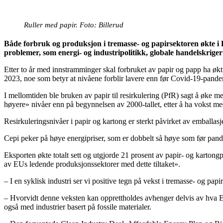
Ruller med papir. Foto: Billerud
Både forbruk og produksjon i tremasse- og papirsektoren økte i Eu
problemer, som energi- og industripolitikk, globale handelskriger o
Etter to år med innstramminger skal forbruket av papir og papp ha øk
2023, noe som betyr at nivåene forblir lavere enn før Covid-19-pand
I mellomtiden ble bruken av papir til resirkulering (PfR) sagt å øke me
høyere» nivåer enn på begynnelsen av 2000-tallet, etter å ha vokst med
Resirkuleringsnivåer i papir og kartong er sterkt påvirket av emballasj
Cepi peker på høye energipriser, som er dobbelt så høye som før pand
Eksporten økte totalt sett og utgjorde 21 prosent av papir- og karto
av EUs ledende produksjonssektorer med dette tiltaket».
– I en syklisk industri ser vi positive tegn på vekst i tremasse- og pap
– Hvorvidt denne veksten kan opprettholdes avhenger delvis av hva EU-
også med industrier basert på fossile materialer.