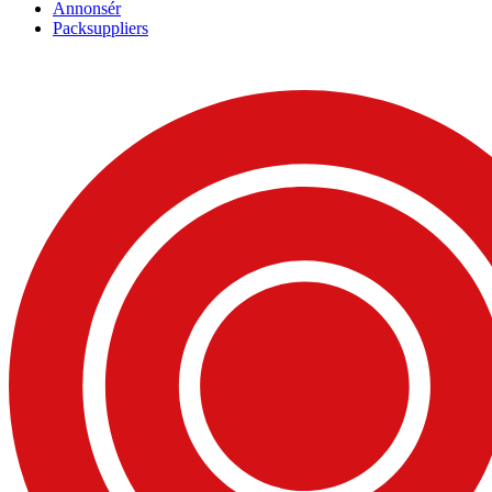
Annonsér
Packsuppliers