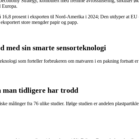
oeconomy Strategy, kombinert med fremme avfossilisering, sirkulær øk
il Europa.
 16,8 prosent i eksporten til Nord-Amerika i 2024; Den utdyper at EU o
eksportert store mengder papir og papp.
d med sin smarte sensorteknologi
eknologi som forteller forbrukeren om matvaren i en pakning fortsatt er t
n man tidligere har trodd
ke målinger fra 76 ulike studier. Ifølge studien er andelen plastpartikler 