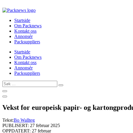
Skip
to
content
Startside
Om Packnews
Kontakt oss
Annonsér
Packsuppliers
Startside
Om Packnews
Kontakt oss
Annonsér
Packsuppliers
Søk
…
Vekst for europeisk papir- og kartongprodu
Tekst:
Bo Wallteg
PUBLISERT: 27 februar 2025
OPPDATERT: 27 februar