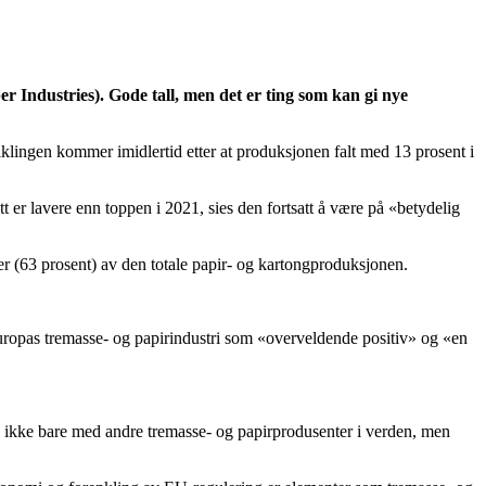
Industries). Gode ​​tall, men det er ting som kan gi nye
lingen kommer imidlertid etter at produksjonen falt med 13 prosent i
t er lavere enn toppen i 2021, sies den fortsatt å være på «betydelig
eler (63 prosent) av den totale papir- og kartongproduksjonen.
Europas tremasse- og papirindustri som «overveldende positiv» og «en
r, ikke bare med andre tremasse- og papirprodusenter i verden, men