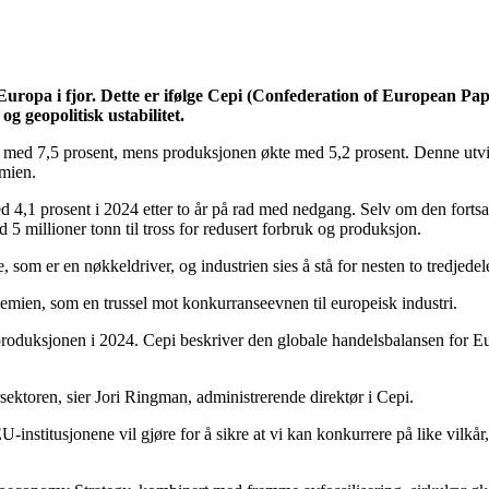
ropa i fjor. Dette er ifølge Cepi (Confederation of European Paper 
g geopolitisk ustabilitet.
t med 7,5 prosent, mens produksjonen økte med 5,2 prosent. Denne utvik
emien.
d 4,1 prosent i 2024 etter to år på rad med nedgang. Selv om den fortsat
 5 millioner tonn til tross for redusert forbruk og produksjon.
e, som er en nøkkeldriver, og industrien sies å stå for nesten to tredjed
emien, som en trussel mot konkurranseevnen til europeisk industri.
ngproduksjonen i 2024. Cepi beskriver den globale handelsbalansen for 
irsektoren, sier Jori Ringman, administrerende direktør i Cepi.
institusjonene vil gjøre for å sikre at vi kan konkurrere på like vilkå