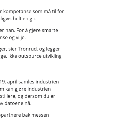
r kompetanse som må til for
gvis helt enig i.
er han. For å gjøre smarte
e og vilje.
er, sier Tronrud, og legger
orge, ikke outsource utvikling
9. april samles industrien
om kan gjøre industrien
tstillere, og dersom du er
av datoene nå.
dspartnere bak messen