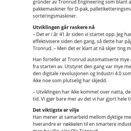
gründer av Tronrud Engineering som blant 
pakkemaskiner for D-pak, palletiketteringsm
sorteringsmaskiner.
Utviklingen går raskere nå
– Det er i år 41 år siden vi startet opp. Jeg h
effektivisere siden den gang, så dette har påg
Tronrud. – Men det er klart at nå skjer ting 
Han forteller at Tronrud automatiserte mye
fra starten av. Utstyret den gang var mye me
den digitale revolusjonen og Industri 4.0 so
ikke noe som plutselig har skjedd.
– Utviklingen har ikke kommet over natta, de
tid. Vi gjør bare mer av det vi har gjort hele 
Det viktigste er vilje
Han mener at samarbeid mellom dyktige me
hverandre er nøkkelen til en smartere indust
man ha vilje, sier Ola Tronrud.