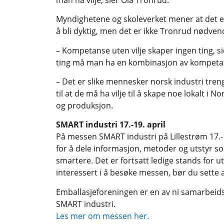
Myndighetene og skoleverket mener at det e
å bli dyktig, men det er ikke Tronrud nødvendi
– Kompetanse uten vilje skaper ingen ting, si
ting må man ha en kombinasjon av kompetans
– Det er slike mennesker norsk industri treng
til at de må ha vilje til å skape noe lokalt i N
og produksjon.
SMART industri 17.-19. april
På messen SMART industri på Lillestrøm 17.-1
for å dele informasjon, metoder og utstyr s
smartere. Det er fortsatt ledige stands for u
interessert i å besøke messen, bør du sette 
Emballasjeforeningen er en av ni samarbei
SMART industri.
Les mer om messen her.