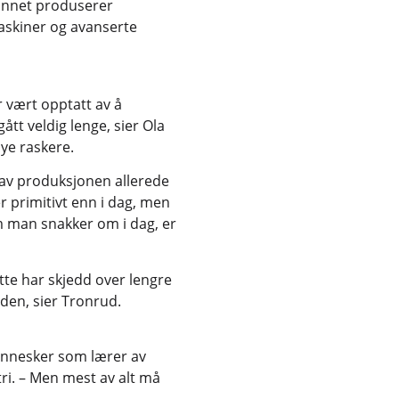
annet produserer
askiner og avanserte
ar vært opptatt av å
ått veldig lenge, sier Ola
mye raskere.
 av produksjonen allerede
r primitivt enn i dag, men
m man snakker om i dag, er
tte har skjedd over lengre
tiden, sier Tronrud.
nnesker som lærer av
ri. – Men mest av alt må