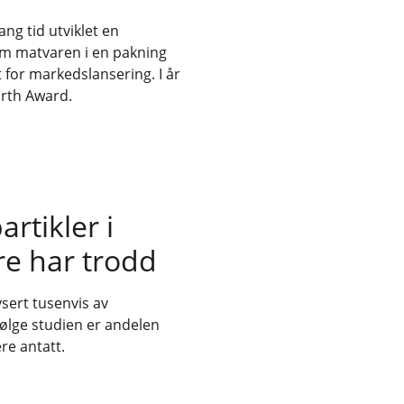
ng tid utviklet en
om matvaren i en pakning
t for markedslansering. I år
rth Award.
rtikler i
re har trodd
ysert tusenvis av
følge studien er andelen
ere antatt.