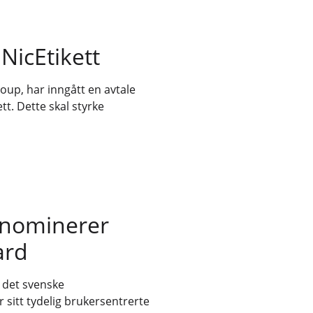
NicEtikett
oup, har inngått en avtale
t. Dette skal styrke
 nominerer
ard
v det svenske
 sitt tydelig brukersentrerte