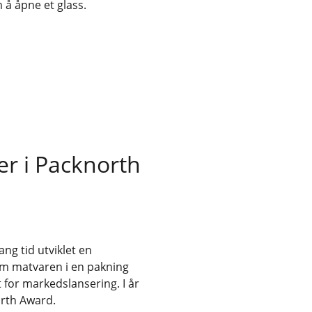
 å åpne et glass.
er i Packnorth
ng tid utviklet en
om matvaren i en pakning
t for markedslansering. I år
rth Award.