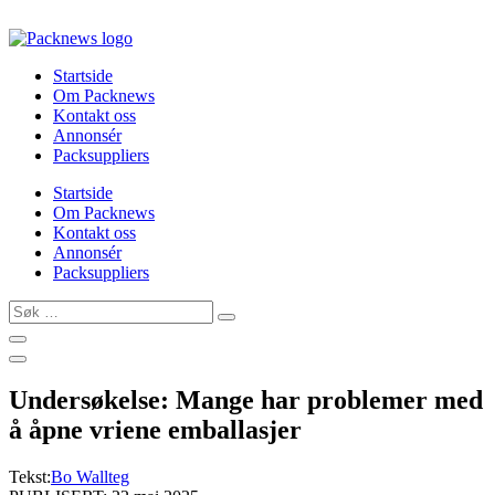
Skip
to
content
Startside
Om Packnews
Kontakt oss
Annonsér
Packsuppliers
Startside
Om Packnews
Kontakt oss
Annonsér
Packsuppliers
Søk
…
Undersøkelse: Mange har problemer med
å åpne vriene emballasjer
Tekst:
Bo Wallteg