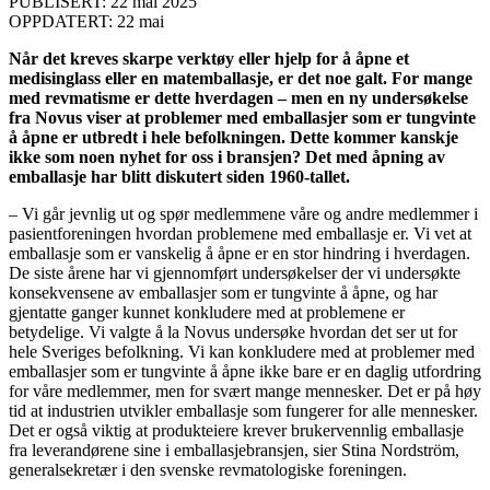
PUBLISERT: 22 mai 2025
OPPDATERT: 22 mai
Når det kreves skarpe verktøy eller hjelp for å åpne et
medisinglass eller en matemballasje, er det noe galt. For mange
med revmatisme er dette hverdagen – men en ny undersøkelse
fra Novus viser at problemer med emballasjer som er tungvinte
å åpne er utbredt i hele befolkningen. Dette kommer kanskje
ikke som noen nyhet for oss i bransjen? Det med åpning av
emballasje har blitt diskutert siden 1960-tallet.
– Vi går jevnlig ut og spør medlemmene våre og andre medlemmer i
pasientforeningen hvordan problemene med emballasje er. Vi vet at
emballasje som er vanskelig å åpne er en stor hindring i hverdagen.
De siste årene har vi gjennomført undersøkelser der vi undersøkte
konsekvensene av emballasjer som er tungvinte å åpne, og har
gjentatte ganger kunnet konkludere med at problemene er
betydelige. Vi valgte å la Novus undersøke hvordan det ser ut for
hele Sveriges befolkning. Vi kan konkludere med at problemer med
emballasjer som er tungvinte å åpne ikke bare er en daglig utfordring
for våre medlemmer, men for svært mange mennesker. Det er på høy
tid at industrien utvikler emballasje som fungerer for alle mennesker.
Det er også viktig at produkteiere krever brukervennlig emballasje
fra leverandørene sine i emballasjebransjen, sier Stina Nordström,
generalsekretær i den svenske revmatologiske foreningen.