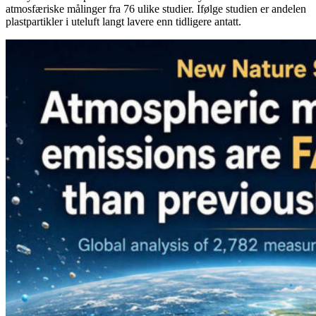
atmosfæriske målinger fra 76 ulike studier. Ifølge studien er andelen
plastpartikler i uteluft langt lavere enn tidligere antatt.