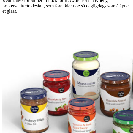
Reumatikerförbundet til Packnorth Award for sitt tydelig
brukersentrerte design, som forenkler noe så dagligdags som å åpne
et glass.