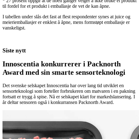
* 27 prosent oppgir at de noen ganger velger å ikke bruke et produkt
til fordel for et produkt i emballasje de vet de kan åpne.
I tabellen under slås det fast at flest respondenter synes at juice og
meieriemballasjer er enklest å åpne, mens formstøpt emballasje er
vanskeligst.
Siste nytt
Innoscentia konkurrerer i Packnorth
Award med sin smarte sensorteknologi
Det svenske selskapet Innoscentia har over lang tid utviklet en
sensorteknologi som forteller forbrukeren om matvaren i en pakning
fortsatt er trygg å spise. Nå er selskapet klart for markedslansering. I
år deltar sensoren også i konkurransen Packnorth Award.