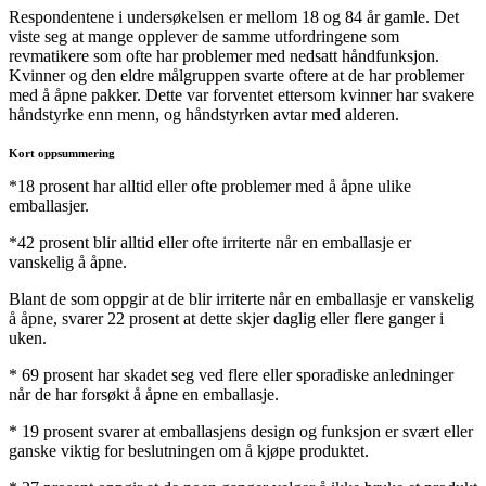
Respondentene i undersøkelsen er mellom 18 og 84 år gamle. Det
viste seg at mange opplever de samme utfordringene som
revmatikere som ofte har problemer med nedsatt håndfunksjon.
Kvinner og den eldre målgruppen svarte oftere at de har problemer
med å åpne pakker. Dette var forventet ettersom kvinner har svakere
håndstyrke enn menn, og håndstyrken avtar med alderen.
Kort oppsummering
*18 prosent har alltid eller ofte problemer med å åpne ulike
emballasjer.
*42 prosent blir alltid eller ofte irriterte når en emballasje er
vanskelig å åpne.
Blant de som oppgir at de blir irriterte når en emballasje er vanskelig
å åpne, svarer 22 prosent at dette skjer daglig eller flere ganger i
uken.
* 69 prosent har skadet seg ved flere eller sporadiske anledninger
når de har forsøkt å åpne en emballasje.
* 19 prosent svarer at emballasjens design og funksjon er svært eller
ganske viktig for beslutningen om å kjøpe produktet.