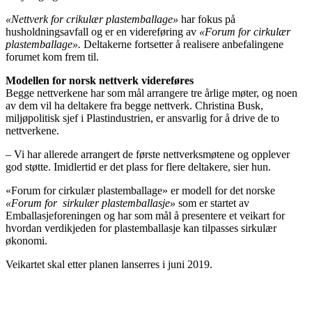
«Nettverk for crikulær plastemballage»
har fokus på
husholdningsavfall og er en videreføring av
«Forum for cirkulær
plastemballage».
Deltakerne fortsetter å realisere anbefalingene
forumet kom frem til.
Modellen for norsk nettverk videreføres
Begge nettverkene har som mål arrangere tre årlige møter, og noen
av dem vil ha deltakere fra begge nettverk. Christina Busk,
miljøpolitisk sjef i Plastindustrien, er ansvarlig for å drive de to
nettverkene.
– Vi har allerede arrangert de første nettverksmøtene og opplever
god støtte. Imidlertid er det plass for flere deltakere, sier hun.
«Forum for cirkulær plastemballage» er modell for det norske
«Forum for sirkulær plastemballasje»
som er startet av
Emballasjeforeningen og har som mål å presentere et veikart for
hvordan verdikjeden for plastemballasje kan tilpasses sirkulær
økonomi.
Veikartet skal etter planen lanserres i juni 2019.