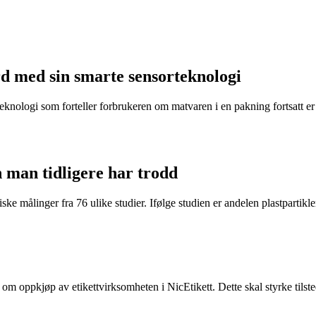
d med sin smarte sensorteknologi
eknologi som forteller forbrukeren om matvaren i en pakning fortsatt er t
n man tidligere har trodd
ke målinger fra 76 ulike studier. Ifølge studien er andelen plastpartikler 
e om oppkjøp av etikettvirksomheten i NicEtikett. Dette skal styrke til