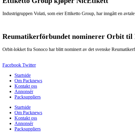
Ettiketto Group kjøper NicEtikett
Industrigruppen Volati, som eier Ettiketto Group, har inngått en avtal
Reumatikerförbundet nominerer Orbit til
Orbit-lokket fra Sonoco har blitt nominert av det svenske Reumatikerfö
Facebook
Twitter
Startside
Om Packnews
Kontakt oss
Annonsér
Packsuppliers
Startside
Om Packnews
Kontakt oss
Annonsér
Packsuppliers