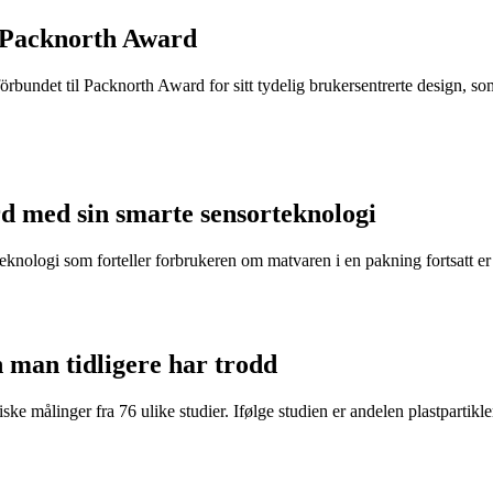
 Packnorth Award
rbundet til Packnorth Award for sitt tydelig brukersentrerte design, so
d med sin smarte sensorteknologi
eknologi som forteller forbrukeren om matvaren i en pakning fortsatt er t
n man tidligere har trodd
ke målinger fra 76 ulike studier. Ifølge studien er andelen plastpartikler 