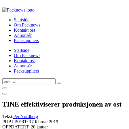
Skip
to
content
Startside
Om Packnews
Kontakt oss
Annonsér
Packsuppliers
Startside
Om Packnews
Kontakt oss
Annonsér
Packsuppliers
Søk
…
TINE effektiviserer produksjonen av ost
Tekst:
Per Nordberg
PUBLISERT: 17 februar 2019
OPPDATERT: 20 januar