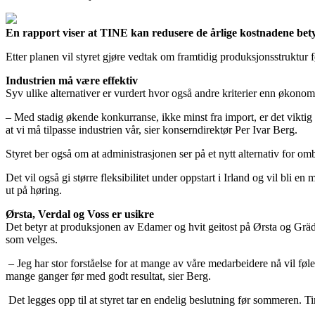
En rapport viser at TINE kan redusere de årlige kostnadene bety
Etter planen vil styret gjøre vedtak om framtidig produksjonsstruktur
Industrien må være effektiv
Syv ulike alternativer er vurdert hvor også andre kriterier enn økonomi
– Med stadig økende konkurranse, ikke minst fra import, er det viktig 
at vi må tilpasse industrien vår, sier konserndirektør Per Ivar Berg.
Styret ber også om at administrasjonen ser på et nytt alternativ for o
Det vil også gi større fleksibilitet under oppstart i Irland og vil bli 
ut på høring.
Ørsta, Verdal og Voss er usikre
Det betyr at produksjonen av Edamer og hvit geitost på Ørsta og Gräd
som velges.
– Jeg har stor forståelse for at mange av våre medarbeidere nå vil føle
mange ganger før med godt resultat, sier Berg.
Det legges opp til at styret tar en endelig beslutning før sommeren. Ti