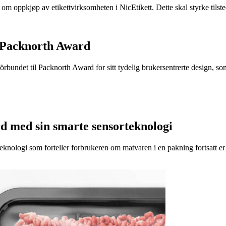
e om oppkjøp av etikettvirksomheten i NicEtikett. Dette skal styrke til
 Packnorth Award
rbundet til Packnorth Award for sitt tydelig brukersentrerte design, so
d med sin smarte sensorteknologi
eknologi som forteller forbrukeren om matvaren i en pakning fortsatt er t