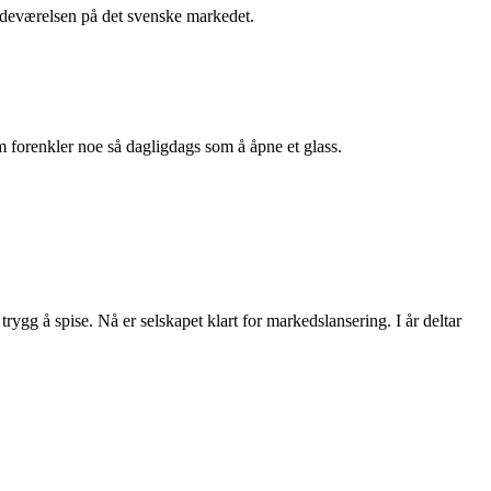
stedeværelsen på det svenske markedet.
m forenkler noe så dagligdags som å åpne et glass.
rygg å spise. Nå er selskapet klart for markedslansering. I år deltar