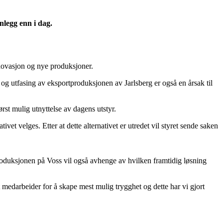
nlegg enn i dag.
innovasjon og nye produksjoner.
 og utfasing av eksportproduksjonen av Jarlsberg er også en årsak til
ørst mulig utnyttelse av dagens utstyr.
vet velges. Etter at dette alternativet er utredet vil styret sende saken
roduksjonen på Voss vil også avhenge av hvilken framtidig løsning
lt medarbeider for å skape mest mulig trygghet og dette har vi gjort