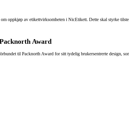
e om oppkjøp av etikettvirksomheten i NicEtikett. Dette skal styrke til
 Packnorth Award
rbundet til Packnorth Award for sitt tydelig brukersentrerte design, so