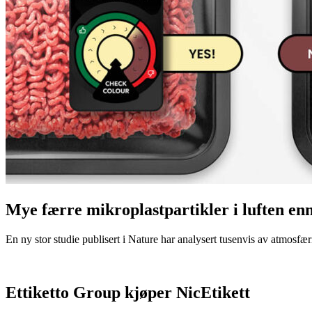
Mye færre mikroplastpartikler i luften en
En ny stor studie publisert i Nature har analysert tusenvis av atmosfæris
Ettiketto Group kjøper NicEtikett