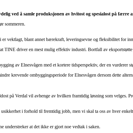
delig ved å samle produksjonen av hvitost og spesialost på færre a
 før sommeren.
 er vektlagt, blant annet bærekraft, leveringsevne og fleksibilitet for 
at TINE driver en mest mulig effektiv industri. Bortfall av eksportstøtte
mbygging av Elnesvågen med et kortere tidsperspektiv, der en vurderer st
en mindre krevende ombyggingsperiode for Elnesvågen dersom dette alternati
dost på Verdal vil avhenge av hvilken framtidig løsning som velges. P
 usikkerhet i forhold til fremtidig jobb, men vi skal ta oss av hver enke
ne understreker at det ikke er gjort noe vedtak i saken.