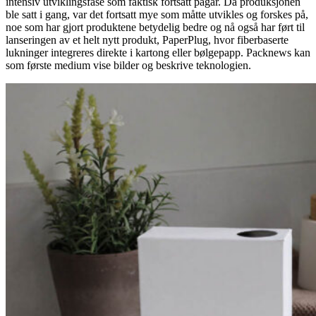
intensiv utviklingsfase som faktisk fortsatt pågår. Da produksjonen
ble satt i gang, var det fortsatt mye som måtte utvikles og forskes på,
noe som har gjort produktene betydelig bedre og nå også har ført til
lanseringen av et helt nytt produkt, PaperPlug, hvor fiberbaserte
lukninger integreres direkte i kartong eller bølgepapp. Packnews kan
som første medium vise bilder og beskrive teknologien.