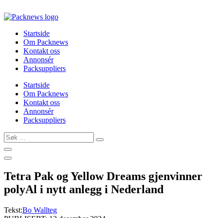
Skip
to
content
Startside
Om Packnews
Kontakt oss
Annonsér
Packsuppliers
Startside
Om Packnews
Kontakt oss
Annonsér
Packsuppliers
Søk
…
Tetra Pak og Yellow Dreams gjenvinner
polyAl i nytt anlegg i Nederland
Tekst:
Bo Wallteg