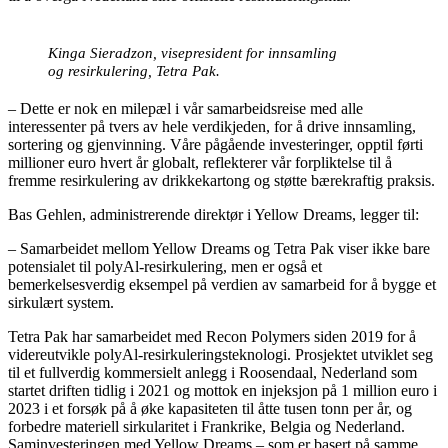
Kinga Sieradzon, visepresident for innsamling
og resirkulering, Tetra Pak.
– Dette er nok en milepæl i vår samarbeidsreise med alle
interessenter på tvers av hele verdikjeden, for å drive innsamling,
sortering og gjenvinning. Våre pågående investeringer, opptil førti
millioner euro hvert år globalt, reflekterer vår forpliktelse til å
fremme resirkulering av drikkekartong og støtte bærekraftig praksis.
Bas Gehlen, administrerende direktør i Yellow Dreams, legger til:
– Samarbeidet mellom Yellow Dreams og Tetra Pak viser ikke bare
potensialet til polyAl-resirkulering, men er også et
bemerkelsesverdig eksempel på verdien av samarbeid for å bygge et
sirkulært system.
Tetra Pak har samarbeidet med Recon Polymers siden 2019 for å
videreutvikle polyAl-resirkuleringsteknologi. Prosjektet utviklet seg
til et fullverdig kommersielt anlegg i Roosendaal, Nederland som
startet driften tidlig i 2021 og mottok en injeksjon på 1 million euro i
2023 i et forsøk på å øke kapasiteten til åtte tusen tonn per år, og
forbedre materiell sirkularitet i Frankrike, Belgia og Nederland.
Saminvesteringen med Yellow Dreams – som er basert på samme