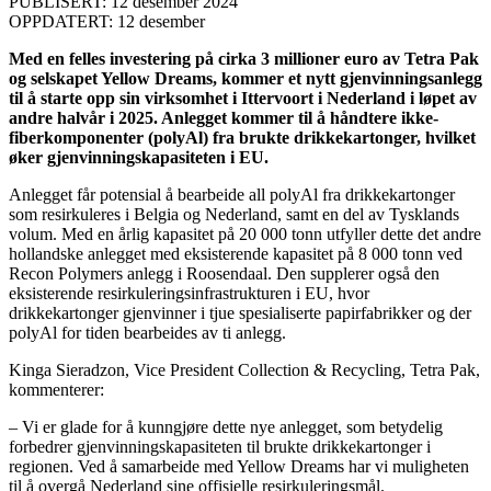
PUBLISERT: 12 desember 2024
OPPDATERT: 12 desember
Med en felles investering på cirka 3 millioner euro av Tetra Pak
og selskapet Yellow Dreams, kommer et nytt gjenvinningsanlegg
til å starte opp sin virksomhet i Ittervoort i Nederland i løpet av
andre halvår i 2025. Anlegget kommer til å håndtere ikke-
fiberkomponenter (polyAl) fra brukte drikkekartonger, hvilket
øker gjenvinningskapasiteten i EU.
Anlegget får potensial å bearbeide all polyAl fra drikkekartonger
som resirkuleres i Belgia og Nederland, samt en del av Tysklands
volum. Med en årlig kapasitet på 20 000 tonn utfyller dette det andre
hollandske anlegget med eksisterende kapasitet på 8 000 tonn ved
Recon Polymers anlegg i Roosendaal. Den supplerer også den
eksisterende resirkuleringsinfrastrukturen i EU, hvor
drikkekartonger gjenvinner i tjue spesialiserte papirfabrikker og der
polyAl for tiden bearbeides av ti anlegg.
Kinga Sieradzon, Vice President Collection & Recycling, Tetra Pak,
kommenterer:
– Vi er glade for å kunngjøre dette nye anlegget, som betydelig
forbedrer gjenvinningskapasiteten til brukte drikkekartonger i
regionen. Ved å samarbeide med Yellow Dreams har vi muligheten
til å overgå Nederland sine offisielle resirkuleringsmål.