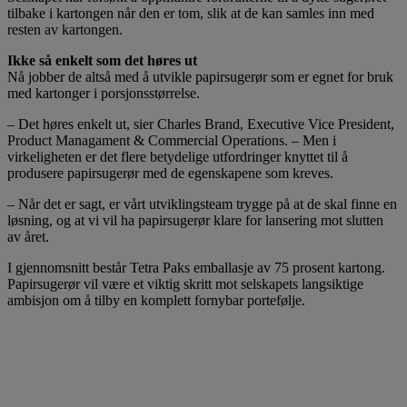
tilbake i kartongen når den er tom, slik at de kan samles inn med
resten av kartongen.
Ikke så enkelt som det høres ut
Nå jobber de altså med å utvikle papirsugerør som er egnet for bruk
med kartonger i porsjonsstørrelse.
– Det høres enkelt ut, sier Charles Brand, Executive Vice President,
Product Managament & Commercial Operations. – Men i
virkeligheten er det flere betydelige utfordringer knyttet til å
produsere papirsugerør med de egenskapene som kreves.
– Når det er sagt, er vårt utviklingsteam trygge på at de skal finne en
løsning, og at vi vil ha papirsugerør klare for lansering mot slutten
av året.
I gjennomsnitt består Tetra Paks emballasje av 75 prosent kartong.
Papirsugerør vil være et viktig skritt mot selskapets langsiktige
ambisjon om å tilby en komplett fornybar portefølje.