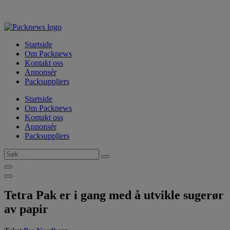
Skip
to
content
Startside
Om Packnews
Kontakt oss
Annonsér
Packsuppliers
Startside
Om Packnews
Kontakt oss
Annonsér
Packsuppliers
Søk
…
Tetra Pak er i gang med å utvikle sugerør
av papir