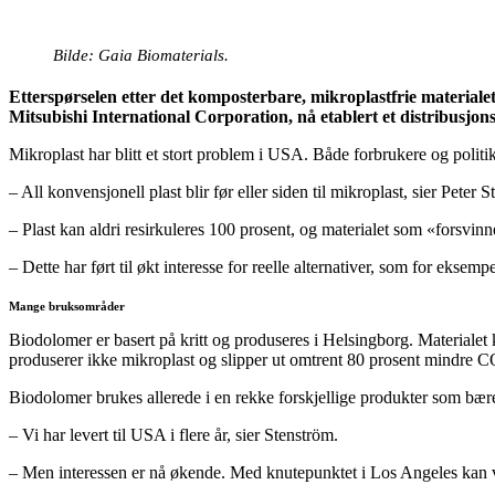
Bilde: Gaia Biomaterials.
Etterspørselen etter det komposterbare, mikroplastfrie material
Mitsubishi International Corporation, nå etablert et distribusjon
Mikroplast har blitt et stort problem i USA. Både forbrukere og politike
– All konvensjonell plast blir før eller siden til mikroplast, sier Peter
– Plast kan aldri resirkuleres 100 prosent, og materialet som «forsvinner
– Dette har ført til økt interesse for reelle alternativer, som for eksem
Mange bruksområder
Biodolomer er basert på kritt og produseres i Helsingborg. Materialet 
produserer ikke mikroplast og slipper ut omtrent 80 prosent mindre 
Biodolomer brukes allerede i en rekke forskjellige produkter som bære
– Vi har levert til USA i flere år, sier Stenström.
– Men interessen er nå økende. Med knutepunktet i Los Angeles kan vi f