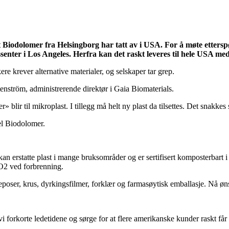
et Biodolomer fra Helsingborg har tatt av i USA. For å møte etter
ssenter i Los Angeles. Herfra kan det raskt leveres til hele USA me
re krever alternative materialer, og selskaper tar grep.
 Stenström, administrerende direktør i Gaia Biomaterials.
» blir til mikroplast. I tillegg må helt ny plast da tilsettes. Det snakke
pel Biodolomer.
kan erstatte plast i mange bruksområder og er sertifisert komposterbart
CO2 ved forbrenning.
poser, krus, dyrkingsfilmer, forklær og farmasøytisk emballasje. Nå øn
orkorte ledetidene og sørge for at flere amerikanske kunder raskt får ti