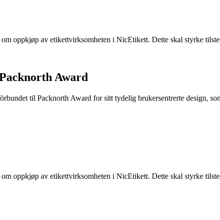
e om oppkjøp av etikettvirksomheten i NicEtikett. Dette skal styrke til
 Packnorth Award
rbundet til Packnorth Award for sitt tydelig brukersentrerte design, so
e om oppkjøp av etikettvirksomheten i NicEtikett. Dette skal styrke til