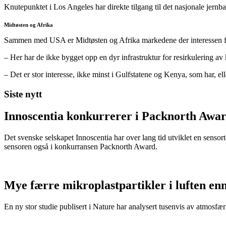
Knutepunktet i Los Angeles har direkte tilgang til det nasjonale jernba
Midtøsten og Afrika
Sammen med USA er Midtøsten og Afrika markedene der interessen f
– Her har de ikke bygget opp en dyr infrastruktur for resirkulering av 
– Det er stor interesse, ikke minst i Gulfstatene og Kenya, som har, elle
Siste nytt
Innoscentia konkurrerer i Packnorth Awar
Det svenske selskapet Innoscentia har over lang tid utviklet en sensort
sensoren også i konkurransen Packnorth Award.
Mye færre mikroplastpartikler i luften en
En ny stor studie publisert i Nature har analysert tusenvis av atmosfæris