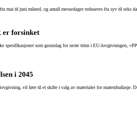
fra mai til juni måned, og antall messedager reduseres fra syv til seks da
 er forsinket
e spesifikasjoner som grunnlag for neste trinn i EU-lovgivningen, «P
lsen i 2045
ivning, vil føre til et skifte i valg av materialer for matemballasje. De