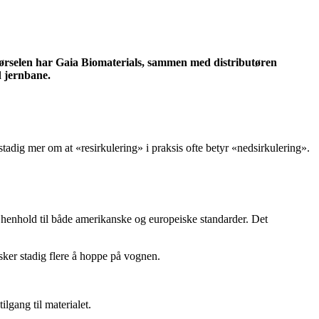
spørselen har Gaia Biomaterials, sammen med distributøren
d jernbane.
s stadig mer om at «resirkulering» i praksis ofte betyr «nedsirkulering».
 i henhold til både amerikanske og europeiske standarder. Det
sker stadig flere å hoppe på vognen.
lgang til materialet.