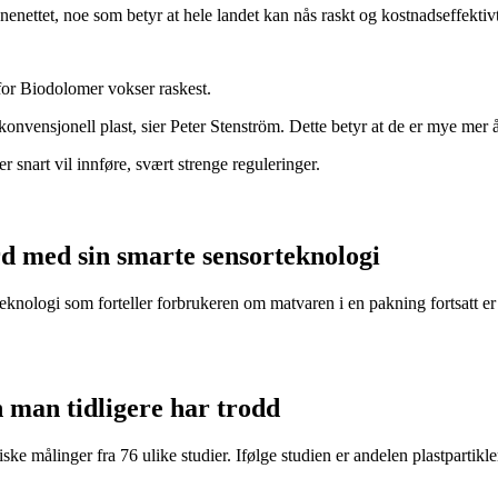
nenettet, noe som betyr at hele landet kan nås raskt og kostnadseffektivt
or Biodolomer vokser raskest.
konvensjonell plast, sier Peter Stenström. Dette betyr at de er mye mer 
r snart vil innføre, svært strenge reguleringer.
d med sin smarte sensorteknologi
eknologi som forteller forbrukeren om matvaren i en pakning fortsatt er t
n man tidligere har trodd
ke målinger fra 76 ulike studier. Ifølge studien er andelen plastpartikler 