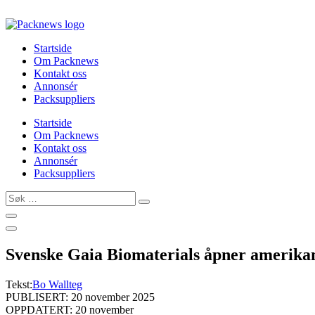
Skip
to
content
Startside
Om Packnews
Kontakt oss
Annonsér
Packsuppliers
Startside
Om Packnews
Kontakt oss
Annonsér
Packsuppliers
Søk
…
Svenske Gaia Biomaterials åpner amerikan
Tekst:
Bo Wallteg
PUBLISERT: 20 november 2025
OPPDATERT: 20 november