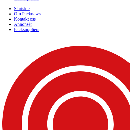
Startside
Om Packnews
Kontakt oss
Annonsér
Packsuppliers