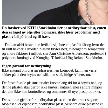
En forsker ved KTH i Stockholm sier at nedbrytbar plast, enten
den er laget av olje eller biomasse, ikke løser problemer med
plastavfall på land og til havs.
– Du kan aldri bestemme hvilken skjebne en plastbit får og hvor den
til slutt havner. Hvordan plasten brytes ned, avhenger av temperatur
og andre faktorer i miljøet, sier Ann-Christine Albertsson, professor i
polymerteknologi ved Kungliga Tekniska Högskolan i Stockholm.
Ingen garanti for nedbrytning
Ikke engang om plasten plasseres i en kompost, kan man være
sikker på at den brytes ned slik den skal, ifølge Albertsson.
De fleste fossile plastmaterialer krever lang tid for å brytes ned, og
denne plasten skal derfor ikke kastes i naturen eller i andre miljøer
der den ikke kan kontrolleres og omdannes til nye plastprodukter.
Det samme gjelder for nedbrytbar plast, enten det dreier seg om
bioplast eller oljebasert, nedbrytbar plast. Selv om disse plastene er