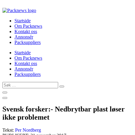
Skip
to
content
Startside
Om Packnews
Kontakt oss
Annonsér
Packsuppliers
Startside
Om Packnews
Kontakt oss
Annonsér
Packsuppliers
Søk
…
Svensk forsker:- Nedbrytbar plast løser
ikke problemet
Tekst:
Per Nordberg