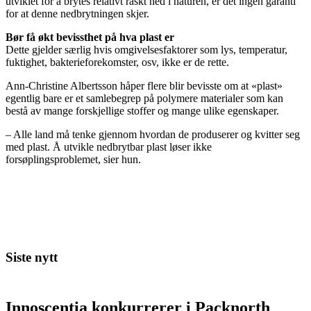
utviklet for å brytes relativt raskt ned i naturen, er det ingen garanti
for at denne nedbrytningen skjer.
Bør få økt bevissthet på hva plast er
Dette gjelder særlig hvis omgivelsesfaktorer som lys, temperatur,
fuktighet, bakterieforekomster, osv, ikke er de rette.
Ann-Christine Albertsson håper flere blir bevisste om at «plast»
egentlig bare er et samlebegrep på polymere materialer som kan
bestå av mange forskjellige stoffer og mange ulike egenskaper.
– Alle land må tenke gjennom hvordan de produserer og kvitter seg
med plast. Å utvikle nedbrytbar plast løser ikke
forsøplingsproblemet, sier hun.
Siste nytt
Innoscentia konkurrerer i Packnorth