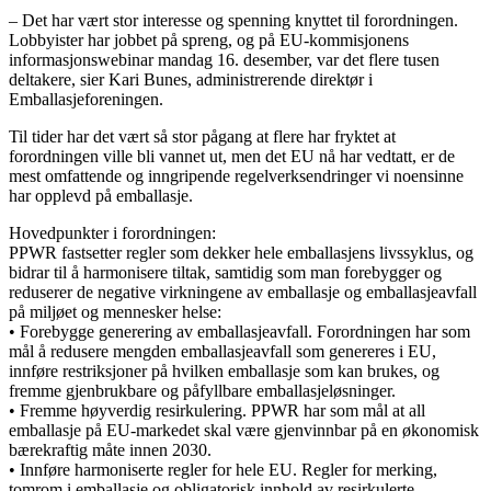
– Det har vært stor interesse og spenning knyttet til forordningen.
Lobbyister har jobbet på spreng, og på EU-kommisjonens
informasjonswebinar mandag 16. desember, var det flere tusen
deltakere, sier Kari Bunes, administrerende direktør i
Emballasjeforeningen.
Til tider har det vært så stor pågang at flere har fryktet at
forordningen ville bli vannet ut, men det EU nå har vedtatt, er de
mest omfattende og inngripende regelverksendringer vi noensinne
har opplevd på emballasje.
Hovedpunkter i forordningen:
PPWR fastsetter regler som dekker hele emballasjens livssyklus, og
bidrar til å harmonisere tiltak, samtidig som man forebygger og
reduserer de negative virkningene av emballasje og emballasjeavfall
på miljøet og mennesker helse:
• Forebygge generering av emballasjeavfall. Forordningen har som
mål å redusere mengden emballasjeavfall som genereres i EU,
innføre restriksjoner på hvilken emballasje som kan brukes, og
fremme gjenbrukbare og påfyllbare emballasjeløsninger.
• Fremme høyverdig resirkulering. PPWR har som mål at all
emballasje på EU-markedet skal være gjenvinnbar på en økonomisk
bærekraftig måte innen 2030.
• Innføre harmoniserte regler for hele EU. Regler for merking,
tomrom i emballasje og obligatorisk innhold av resirkulerte