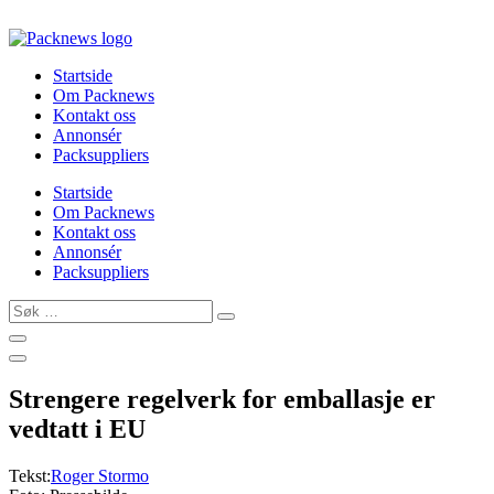
Skip
to
content
Startside
Om Packnews
Kontakt oss
Annonsér
Packsuppliers
Startside
Om Packnews
Kontakt oss
Annonsér
Packsuppliers
Søk
…
Strengere regelverk for emballasje er
vedtatt i EU
Tekst:
Roger Stormo