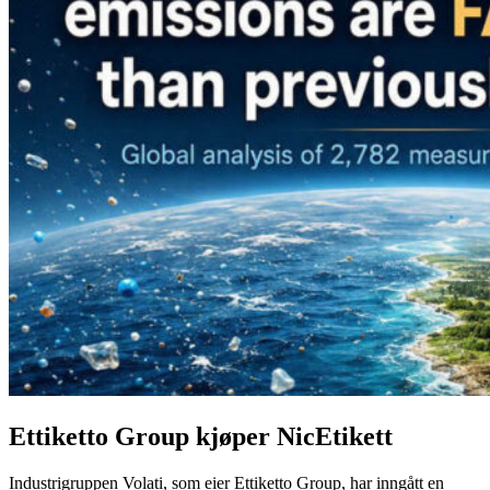
Ettiketto Group kjøper NicEtikett
Industrigruppen Volati, som eier Ettiketto Group, har inngått en