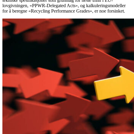
tekniske spesifikasjoner som grunnlag for neste trinn i EU-
lovgivningen, «PPWR-Delegated Acts», og kalkuleringsmodeller
for å beregne «Recycling Performance Grades», er noe forsinket.