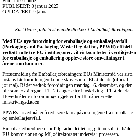
Foto: Pressebilde
PUBLISERT: 8 januar 2025
OPPDATERT: 9 januar
Kari Bunes, administrerende direktør i Emballasjeforeningen.
Med EUs nye forordning for emballasje og emballasjeavfall
(Packaging and Packaging Waste Regulation, PPWR) offisielt
vedtatt i alle tre EU-institusjoner, vil virksomheter i verdikjeden
for emballasje og emballering oppleve store omveltninger i
årene som kommer.
Pressemelding fra Emballasjeforeningen: EUs Ministerråd var siste
instans før forordningen kunne skrives inn i EU-tidende (official
journal). Rådet vedtok forordningen mandag 16. desember, og den
blir som lov å regne i EU 20 dager etter innskriving i EU-tidende.
Hovedmålene i forordningen gjelder fra 18 måneder etter
innskrivingsdatoen.
PPWRs hovedmål er å redusere klimapåvirkningene fra emballasje
og emballasjeavfall.
Emballasjeforeningen har fulgt arbeidet tett og gitt innspill til både
EU-kommisjonen og Miljødirektoratet undervis i prosessen.