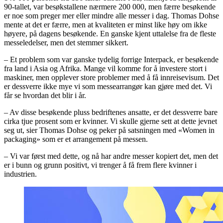
90-tallet, var besøkstallene nærmere 200 000, men færre besøkende
er noe som preger mer eller mindre alle messer i dag. Thomas Dohse
mente at det er færre, men at kvaliteten er minst like høy om ikke
høyere, på dagens besøkende. En ganske kjent uttalelse fra de fleste
messeledelser, men det stemmer sikkert.
– Et problem som var ganske tydelig forrige Interpack, er besøkende
fra land i Asia og Afrika. Mange vil komme for å investere stort i
maskiner, men opplever store problemer med å få innreisevisum. Det
er dessverre ikke mye vi som messearrangør kan gjøre med det. Vi
får se hvordan det blir i år.
– Av disse besøkende pluss bedriftenes ansatte, er det dessverre bare
cirka tjue prosent som er kvinner. Vi skulle gjerne sett at dette jevnet
seg ut, sier Thomas Dohse og peker på satsningen med «Women in
packaging» som er et arrangement på messen.
– Vi var først med dette, og nå har andre messer kopiert det, men det
er i bunn og grunn positivt, vi trenger å få frem flere kvinner i
industrien.