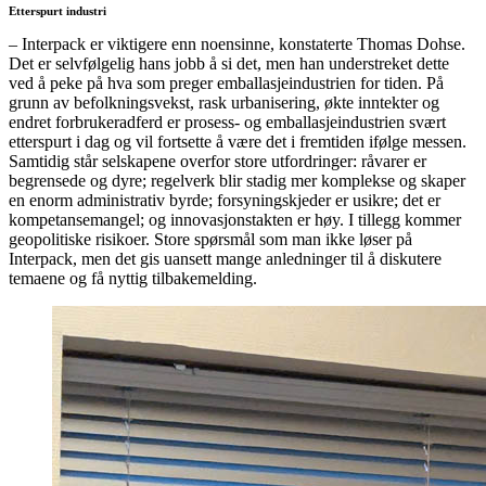
Etterspurt industri
– Interpack er viktigere enn noensinne, konstaterte Thomas Dohse.
Det er selvfølgelig hans jobb å si det, men han understreket dette
ved å peke på hva som preger emballasjeindustrien for tiden. På
grunn av befolkningsvekst, rask urbanisering, økte inntekter og
endret forbrukeradferd er prosess- og emballasjeindustrien svært
etterspurt i dag og vil fortsette å være det i fremtiden ifølge messen.
Samtidig står selskapene overfor store utfordringer: råvarer er
begrensede og dyre; regelverk blir stadig mer komplekse og skaper
en enorm administrativ byrde; forsyningskjeder er usikre; det er
kompetansemangel; og innovasjonstakten er høy. I tillegg kommer
geopolitiske risikoer. Store spørsmål som man ikke løser på
Interpack, men det gis uansett mange anledninger til å diskutere
temaene og få nyttig tilbakemelding.