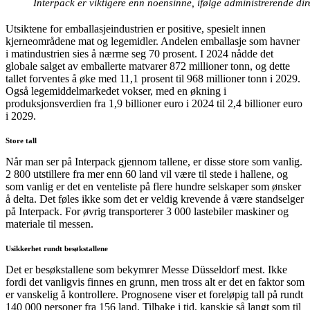
Interpack er viktigere enn noensinne, ifølge administrerende d
Utsiktene for emballasjeindustrien er positive, spesielt innen
kjerneområdene mat og legemidler. Andelen emballasje som havner
i matindustrien sies å nærme seg 70 prosent. I 2024 nådde det
globale salget av emballerte matvarer 872 millioner tonn, og dette
tallet forventes å øke med 11,1 prosent til 968 millioner tonn i 2029.
Også legemiddelmarkedet vokser, med en økning i
produksjonsverdien fra 1,9 billioner euro i 2024 til 2,4 billioner euro
i 2029.
Store tall
Når man ser på Interpack gjennom tallene, er disse store som vanlig.
2 800 utstillere fra mer enn 60 land vil være til stede i hallene, og
som vanlig er det en venteliste på flere hundre selskaper som ønsker
å delta. Det føles ikke som det er veldig krevende å være standselger
på Interpack. For øvrig transporterer 3 000 lastebiler maskiner og
materiale til messen.
Usikkerhet rundt besøkstallene
Det er besøkstallene som bekymrer Messe Düsseldorf mest. Ikke
fordi det vanligvis finnes en grunn, men tross alt er det en faktor som
er vanskelig å kontrollere. Prognosene viser et foreløpig tall på rundt
140 000 personer fra 156 land. Tilbake i tid, kanskje så langt som til