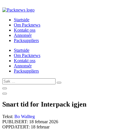
Skip
to
content
Startside
Om Packnews
Kontakt oss
Annonsér
Packsuppliers
Startside
Om Packnews
Kontakt oss
Annonsér
Packsuppliers
Søk
…
Snart tid for Interpack igjen
Tekst:
Bo Wallteg
PUBLISERT: 18 februar 2026
OPPDATERT: 18 februar