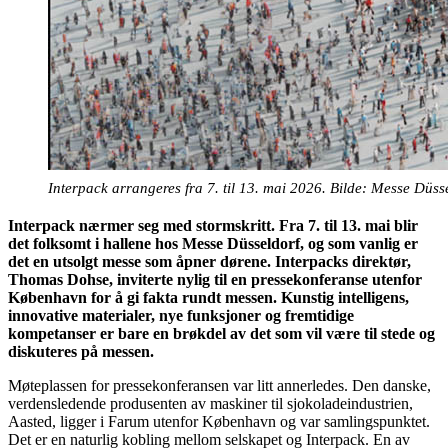
Interpack arrangeres fra 7. til 13. mai 2026. Bilde: Messe Düss
Interpack nærmer seg med stormskritt. Fra 7. til 13. mai blir
det folksomt i hallene hos Messe Düsseldorf, og som vanlig er
det en utsolgt messe som åpner dørene. Interpacks direktør,
Thomas Dohse, inviterte nylig til en pressekonferanse utenfor
København for å gi fakta rundt messen. Kunstig intelligens,
innovative materialer, nye funksjoner og fremtidige
kompetanser er bare en brøkdel av det som vil være til stede og
diskuteres på messen.
Møteplassen for pressekonferansen var litt annerledes. Den danske,
verdensledende produsenten av maskiner til sjokoladeindustrien,
Aasted, ligger i Farum utenfor København og var samlingspunktet.
Det er en naturlig kobling mellom selskapet og Interpack. En av