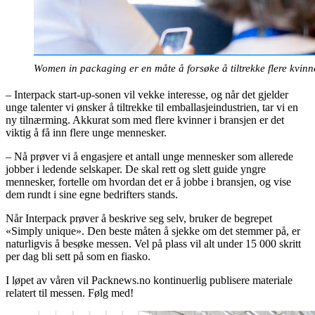
Women in packaging er en måte å forsøke å tiltrekke flere kvin
– Interpack start-up-sonen vil vekke interesse, og når det gjelder
unge talenter vi ønsker å tiltrekke til emballasjeindustrien, tar vi en
ny tilnærming. Akkurat som med flere kvinner i bransjen er det
viktig å få inn flere unge mennesker.
– Nå prøver vi å engasjere et antall unge mennesker som allerede
jobber i ledende selskaper. De skal rett og slett guide yngre
mennesker, fortelle om hvordan det er å jobbe i bransjen, og vise
dem rundt i sine egne bedrifters stands.
Når Interpack prøver å beskrive seg selv, bruker de begrepet
«Simply unique». Den beste måten å sjekke om det stemmer på, er
naturligvis å besøke messen. Vel på plass vil alt under 15 000 skritt
per dag bli sett på som en fiasko.
I løpet av våren vil Packnews.no kontinuerlig publisere materiale
relatert til messen. Følg med!