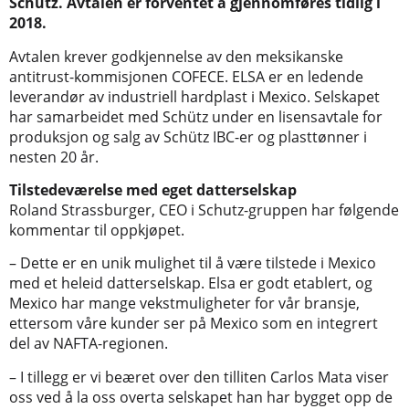
Schütz. Avtalen er forventet å gjennomføres tidlig i
2018.
Avtalen krever godkjennelse av den meksikanske
antitrust-kommisjonen COFECE. ELSA er en ledende
leverandør av industriell hardplast i Mexico. Selskapet
har samarbeidet med Schütz under en lisensavtale for
produksjon og salg av Schütz IBC-er og plasttønner i
nesten 20 år.
Tilstedeværelse med eget datterselskap
Roland Strassburger, CEO i Schutz-gruppen har følgende
kommentar til oppkjøpet.
– Dette er en unik mulighet til å være tilstede i Mexico
med et heleid datterselskap. Elsa er godt etablert, og
Mexico har mange vekstmuligheter for vår bransje,
ettersom våre kunder ser på Mexico som en integrert
del av NAFTA-regionen.
– I tillegg er vi beæret over den tilliten Carlos Mata viser
oss ved å la oss overta selskapet han har bygget opp de