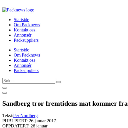
Skip
to
content
Startside
Om Packnews
Kontakt oss
Annonsér
Packsuppliers
Startside
Om Packnews
Kontakt oss
Annonsér
Packsuppliers
Søk
…
Sandberg tror fremtidens mat kommer fra
Tekst:
Per Nordberg
PUBLISERT: 26 januar 2017
OPPDATERT: 26 januar