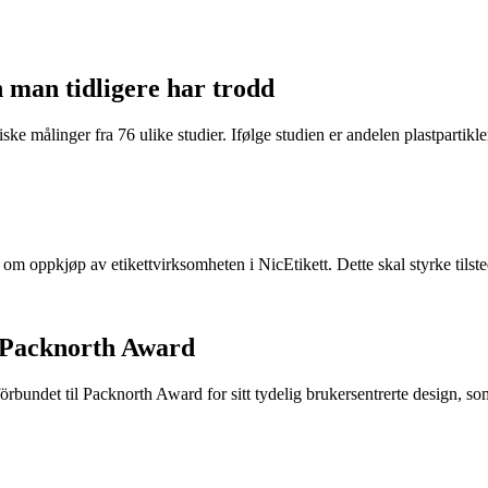
n man tidligere har trodd
ke målinger fra 76 ulike studier. Ifølge studien er andelen plastpartikler 
e om oppkjøp av etikettvirksomheten i NicEtikett. Dette skal styrke til
 Packnorth Award
rbundet til Packnorth Award for sitt tydelig brukersentrerte design, so