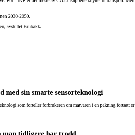
lave. For TINE er det meste av CO2-utslippene knyttet til transport. Men 
innen 2030-2050.
en, avsluttet Brubakk.
d med sin smarte sensorteknologi
eknologi som forteller forbrukeren om matvaren i en pakning fortsatt er t
n man tidligere har trodd