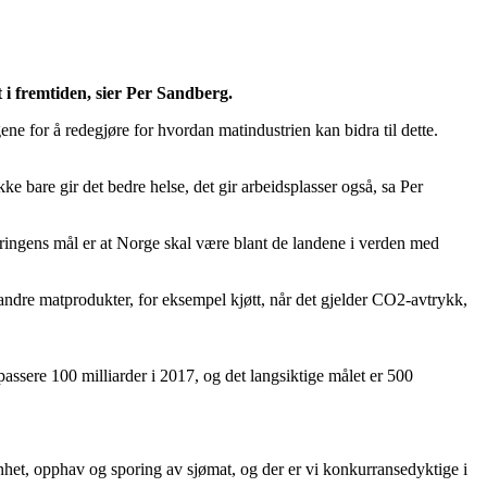
t i fremtiden, sier Per Sandberg.
e for å redegjøre for hvordan matindustrien kan bidra til dette.
ke bare gir det bedre helse, det gir arbeidsplasser også, sa Per
eringens mål er at Norge skal være blant de landene i verden med
andre matprodukter, for eksempel kjøtt, når det gjelder CO2-avtrykk,
 passere 100 milliarder i 2017, og det langsiktige målet er 500
enhet, opphav og sporing av sjømat, og der er vi konkurransedyktige i