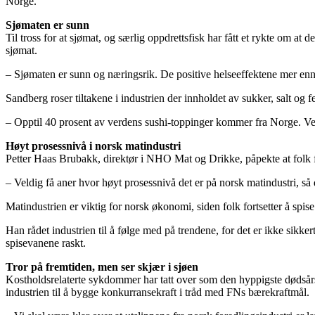
Norge.
Sjømaten er sunn
Til tross for at sjømat, og særlig oppdrettsfisk har fått et rykte om at
sjømat.
– Sjømaten er sunn og næringsrik. De positive helseeffektene mer en
Sandberg roser tiltakene i industrien der innholdet av sukker, salt og
– Opptil 40 prosent av verdens sushi-toppinger kommer fra Norge. Ve
Høyt prosessnivå i norsk matindustri
Petter Haas Brubakk, direktør i NHO Mat og Drikke, påpekte at folk fl
– Veldig få aner hvor høyt prosessnivå det er på norsk matindustri, så
Matindustrien er viktig for norsk økonomi, siden folk fortsetter å spise
Han rådet industrien til å følge med på trendene, for det er ikke sikke
spisevanene raskt.
Tror på fremtiden, men ser skjær i sjøen
Kostholdsrelaterte sykdommer har tatt over som den hyppigste dødsårsa
industrien til å bygge konkurransekraft i tråd med FNs bærekraftmål.