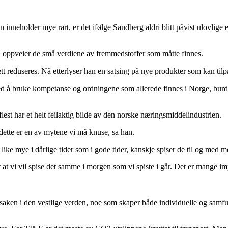
 den inneholder mye rart, er det ifølge Sandberg aldri blitt påvist ulovlig
n oppveier de små verdiene av fremmedstoffer som måtte finnes.
 fett reduseres. Nå etterlyser han en satsing på nye produkter som kan t
d å bruke kompetanse og ordningene som allerede finnes i Norge, burde
est har et helt feilaktig bilde av den norske næringsmiddelindustrien.
 dette er en av mytene vi må knuse, sa han.
 like mye i dårlige tider som i gode tider, kanskje spiser de til og med m
rt at vi vil spise det samme i morgen som vi spiste i går. Det er mange 
ken i den vestlige verden, noe som skaper både individuelle og samfunns