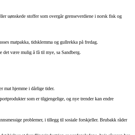
e eller uønskede stoffer som overgår grenseverdiene i norsk fisk og
ilpasses matpakka, tidsklemma og gullrekka på fredag.
 det være mulig å få til mye, sa Sandberg.
er mat hjemme i dårlige tider.
importprodukter som er tilgjengelige, og nye trender kan endre
messige problemer, i tillegg til sosiale forskjeller. Brubakk råder