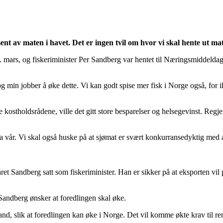
ent av maten i havet. Det er ingen tvil om hvor vi skal hente ut ma
 mars, og fiskeriminister Per Sandberg var hentet til Næringsmiddeldagen
g min jobber å øke dette. Vi kan godt spise mer fisk i Norge også, for ik
ostholdsrådene, ville det gitt store besparelser og helsegevinst. Regj
ra vår. Vi skal også huske på at sjømat er svært konkurransedyktig med 
året Sandberg satt som fiskeriminister. Han er sikker på at eksporten vil
Sandberg ønsker at foredlingen skal øke.
and, slik at foredlingen kan øke i Norge. Det vil komme økte krav til r