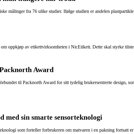
ke målinger fra 76 ulike studier. Ifølge studien er andelen plastpartikler 
e om oppkjøp av etikettvirksomheten i NicEtikett. Dette skal styrke til
 Packnorth Award
rbundet til Packnorth Award for sitt tydelig brukersentrerte design, so
d med sin smarte sensorteknologi
eknologi som forteller forbrukeren om matvaren i en pakning fortsatt er t