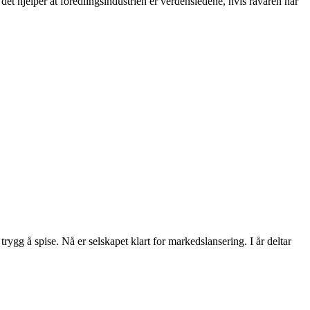
det hjelper at foredlingsindustrien er verdensledene, hvis råvaren har
rygg å spise. Nå er selskapet klart for markedslansering. I år deltar