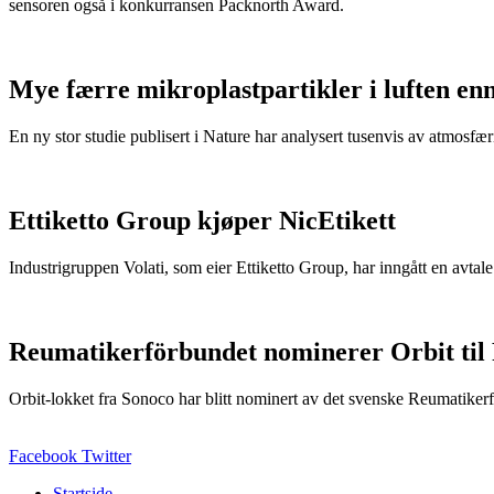
sensoren også i konkurransen Packnorth Award.
Mye færre mikroplastpartikler i luften en
En ny stor studie publisert i Nature har analysert tusenvis av atmosfæris
Ettiketto Group kjøper NicEtikett
Industrigruppen Volati, som eier Ettiketto Group, har inngått en avtal
Reumatikerförbundet nominerer Orbit til
Orbit-lokket fra Sonoco har blitt nominert av det svenske Reumatikerfö
Facebook
Twitter
Startside