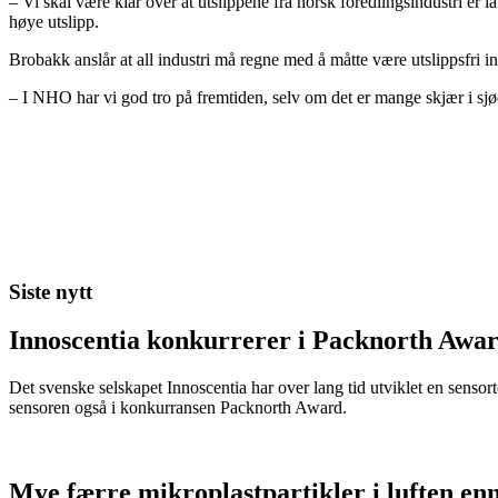
– Vi skal være klar over at utslippene fra norsk foredlingsindustri er 
høye utslipp.
Brobakk anslår at all industri må regne med å måtte være utslippsfri 
– I NHO har vi god tro på fremtiden, selv om det er mange skjær i sjø
Siste nytt
Innoscentia konkurrerer i Packnorth Awar
Det svenske selskapet Innoscentia har over lang tid utviklet en sensort
sensoren også i konkurransen Packnorth Award.
Mye færre mikroplastpartikler i luften en