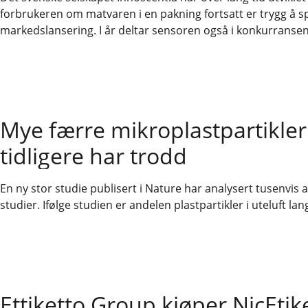
forbrukeren om matvaren i en pakning fortsatt er trygg å spi
markedslansering. I år deltar sensoren også i konkurranse
Mye færre mikroplastpartikler
tidligere har trodd
En ny stor studie publisert i Nature har analysert tusenvis 
studier. Ifølge studien er andelen plastpartikler i uteluft lan
Ettiketto Group kjøper NicEtik