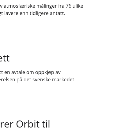
av atmosfæriske målinger fra 76 ulike
gt lavere enn tidligere antatt.
ett
ått en avtale om oppkjøp av
eværelsen på det svenske markedet.
r Orbit til