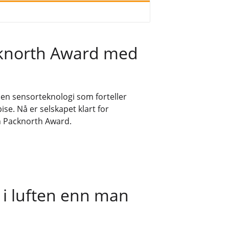
cknorth Award med
t en sensorteknologi som forteller
se. Nå er selskapet klart for
n Packnorth Award.
 i luften enn man