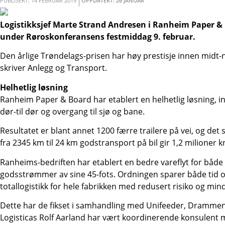
PUBLISERT: 14 FEBRUAR 2019
OPPDATERT: 26 JANUAR
Logistikksjef Marte Strand Andresen i Ranheim Paper &
under Røroskonferansens festmiddag 9. februar.
Den årlige Trøndelags-prisen har høy prestisje innen midt-n
skriver Anlegg og Transport.
Helhetlig løsning
Ranheim Paper & Board har etablert en helhetlig løsning, in
dør-til dør og overgang til sjø og bane.
Resultatet er blant annet 1200 færre trailere på vei, og de
fra 2345 km til 24 km godstransport på bil gir 1,2 milioner k
Ranheims-bedriften har etablert en bedre vareflyt for båd
godsstrømmer av sine 45-fots. Ordningen sparer både tid 
totallogistikk for hele fabrikken med redusert risiko og min
Dette har de fikset i samhandling med Unifeeder, Drammen
Logisticas Rolf Aarland har vært koordinerende konsulent m