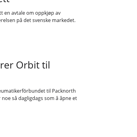
ått en avtale om oppkjøp av
eværelsen på det svenske markedet.
r Orbit til
Reumatikerförbundet til Packnorth
er noe så dagligdags som å åpne et