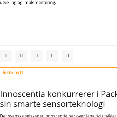
utvikling og implementering.
Siste nytt
Innoscentia konkurrerer i Pa
sin smarte sensorteknologi
Det svenske selskapet Innoscentia har over lang tid utvikle