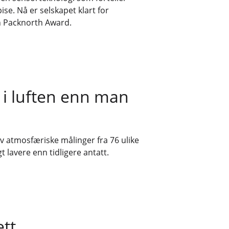
se. Nå er selskapet klart for
n Packnorth Award.
 i luften enn man
av atmosfæriske målinger fra 76 ulike
gt lavere enn tidligere antatt.
ett