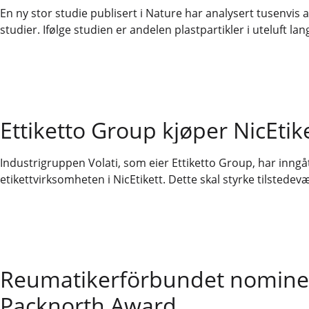
En ny stor studie publisert i Nature har analysert tusenvis 
studier. Ifølge studien er andelen plastpartikler i uteluft lan
Ettiketto Group kjøper NicEtik
Industrigruppen Volati, som eier Ettiketto Group, har inng
etikettvirksomheten i NicEtikett. Dette skal styrke tilsted
Reumatikerförbundet nominere
Packnorth Award