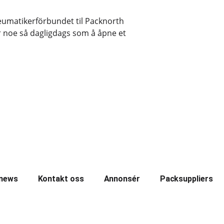
Reumatikerförbundet til Packnorth
er noe så dagligdags som å åpne et
news
Kontakt oss
Annonsér
Packsuppliers