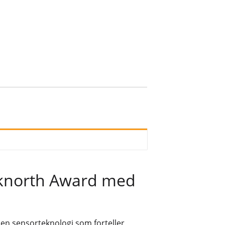
cknorth Award med
t en sensorteknologi som forteller