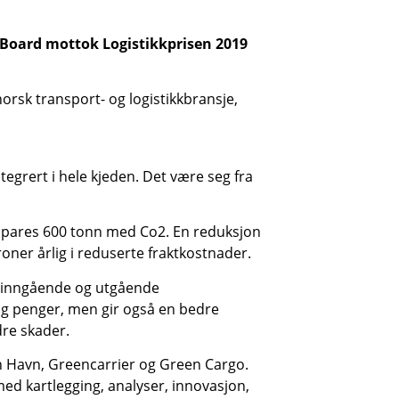
 Board mottok Logistikkprisen 2019
orsk transport- og logistikkbransje,
tegrert i hele kjeden. Det være seg fra
t spares 600 tonn med Co2. En reduksjon
roner årlig i reduserte fraktkostnader.
e inngående og utgående
og penger, men gir også en bedre
dre skader.
 Havn, Greencarrier og Green Cargo.
ed kartlegging, analyser, innovasjon,