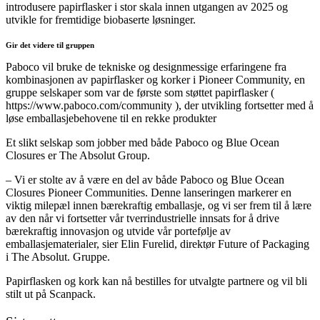
introdusere papirflasker i stor skala innen utgangen av 2025 og
utvikle for fremtidige biobaserte løsninger.
Gir det videre til gruppen
Paboco vil bruke de tekniske og designmessige erfaringene fra
kombinasjonen av papirflasker og korker i Pioneer Community, en
gruppe selskaper som var de første som støttet papirflasker (
https://www.paboco.com/community ), der utvikling fortsetter med å
løse emballasjebehovene til en rekke produkter
Et slikt selskap som jobber med både Paboco og Blue Ocean
Closures er The Absolut Group.
– Vi er stolte av å være en del av både Paboco og Blue Ocean
Closures Pioneer Communities. Denne lanseringen markerer en
viktig milepæl innen bærekraftig emballasje, og vi ser frem til å lære
av den når vi fortsetter vår tverrindustrielle innsats for å drive
bærekraftig innovasjon og utvide vår portefølje av
emballasjematerialer, sier Elin Furelid, direktør Future of Packaging
i The Absolut. Gruppe.
Papirflasken og kork kan nå bestilles for utvalgte partnere og vil bli
stilt ut på Scanpack.