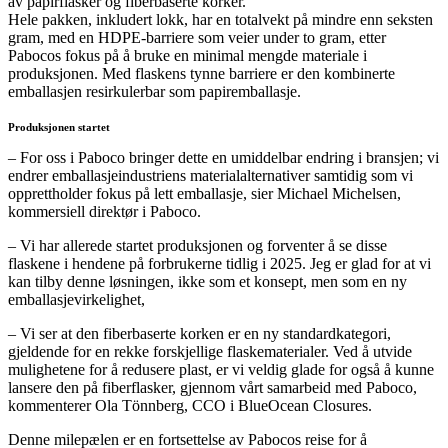
av papirflasker og fiberbaserte korker.
Hele pakken, inkludert lokk, har en totalvekt på mindre enn seksten
gram, med en HDPE-barriere som veier under to gram, etter
Pabocos fokus på å bruke en minimal mengde materiale i
produksjonen. Med flaskens tynne barriere er den kombinerte
emballasjen resirkulerbar som papiremballasje.
Produksjonen startet
– For oss i Paboco bringer dette en umiddelbar endring i bransjen; vi
endrer emballasjeindustriens materialalternativer samtidig som vi
opprettholder fokus på lett emballasje, sier Michael Michelsen,
kommersiell direktør i Paboco.
– Vi har allerede startet produksjonen og forventer å se disse
flaskene i hendene på forbrukerne tidlig i 2025. Jeg er glad for at vi
kan tilby denne løsningen, ikke som et konsept, men som en ny
emballasjevirkelighet,
– Vi ser at den fiberbaserte korken er en ny standardkategori,
gjeldende for en rekke forskjellige flaskematerialer. Ved å utvide
mulighetene for å redusere plast, er vi veldig glade for også å kunne
lansere den på fiberflasker, gjennom vårt samarbeid med Paboco,
kommenterer Ola Tönnberg, CCO i BlueOcean Closures.
Denne milepælen er en fortsettelse av Pabocos reise for å