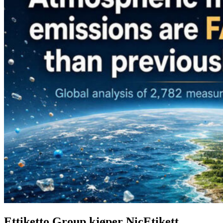
Ettiketto Group kjøper NicEtikett