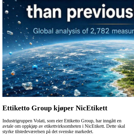
Ettiketto Group kjøper NicEtikett
Industrigruppen Volati, som eier Ettiketto Group, har inngått en
avtale om oppkjøp av etikettvirksomheten i NicEtikett. Dette skal
styrke tilstedeværelsen på det svenske markedet.