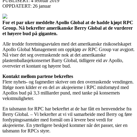
PUBLISERT: 4 februar 2019
OPPDATERT: 26 januar
For et par uker meddelte Apollo Global at de hadde kjøpt RPC
Group. Nå bekrefter amerikanske Berry Global at de vurderer
et høyere bud på giganten.
Alle trodde forretningsavtalen med det amerikanske risikoselskapet
Apollo Global Management om oppkjøp av RPC Group var avgjort.
Nå viser det seg overraskende nok at det amerikanske
plastemballasjekonsernet Barry Global, tidligere eid av Apollo,
overveier et kontant og høyere bud.
Kontakt mellom partene bekreftes
Flere nyhets- og fagmedier skriver om den overraskende vendingen.
Ifølge noen kilder er en del av aksjeeierne i RPC misfornøyd med
Apollos bud på 3,3 milliarder pund, med tanke på konsernets
vekstmuligheter.
En talsmann for RPC har bekreftet at de har fått en henvendelse fra
Berry Global. – Vi bekrefter at vi vil samarbeide med Berry og føre
fordypingssamtaler med formål om å levere best verdi for
aksjeeierne. En ytterligere beskjed kommer når det passer, sier en
talsmann for RPCs styre.