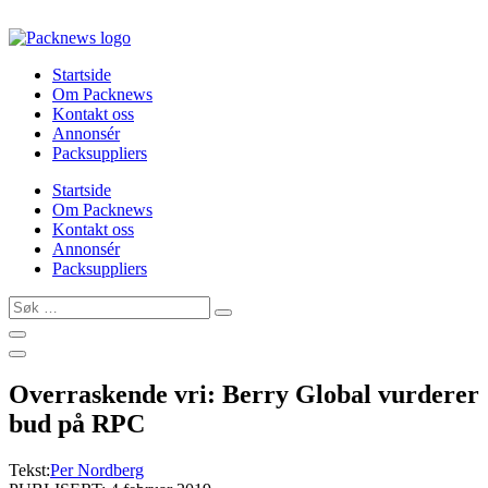
Skip
to
content
Startside
Om Packnews
Kontakt oss
Annonsér
Packsuppliers
Startside
Om Packnews
Kontakt oss
Annonsér
Packsuppliers
Søk
…
Overraskende vri: Berry Global vurderer
bud på RPC
Tekst:
Per Nordberg