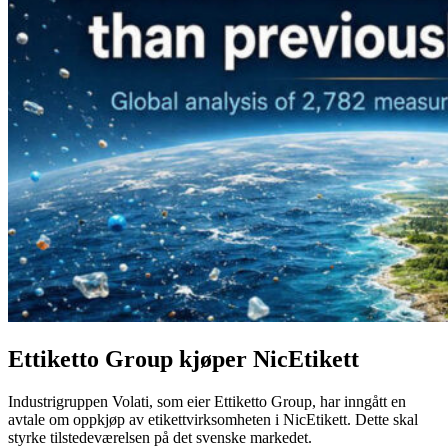
Ettiketto Group kjøper NicEtikett
Industrigruppen Volati, som eier Ettiketto Group, har inngått en
avtale om oppkjøp av etikettvirksomheten i NicEtikett. Dette skal
styrke tilstedeværelsen på det svenske markedet.