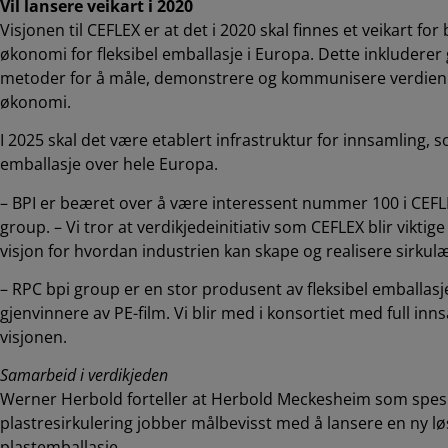
Vil lansere veikart i 2020
Visjonen til CEFLEX er at det i 2020 skal finnes et veikart for
økonomi for fleksibel emballasje i Europa. Dette inkluderer
metoder for å måle, demonstrere og kommunisere verdien av
økonomi.
I 2025 skal det være etablert infrastruktur for innsamling, s
emballasje over hele Europa.
– BPI er beæret over å være interessent nummer 100 i CEFL
group. – Vi tror at verdikjedeinitiativ som CEFLEX blir viktige
visjon for hvordan industrien kan skape og realisere sirkulæ
– RPC bpi group er en stor produsent av fleksibel emballasj
gjenvinnere av PE-film. Vi blir med i konsortiet med full in
visjonen.
Samarbeid i verdikjeden
Werner Herbold forteller at Herbold Meckesheim som spesi
plastresirkulering jobber målbevisst med å lansere en ny lø
plastemballasje.