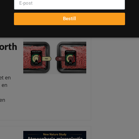
Bestill
orth
et en
i en
sen