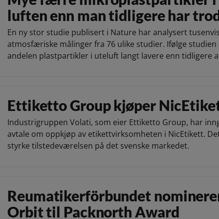
luften enn man tidligere har tro
En ny stor studie publisert i Nature har analysert tusenvi
atmosfæriske målinger fra 76 ulike studier. Ifølge studien
andelen plastpartikler i uteluft langt lavere enn tidligere a
Ettiketto Group kjøper NicEtike
Industrigruppen Volati, som eier Ettiketto Group, har inn
avtale om oppkjøp av etikettvirksomheten i NicEtikett. Det
styrke tilstedeværelsen på det svenske markedet.
Reumatikerförbundet nominere
Orbit til Packnorth Award