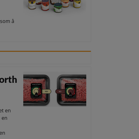
 som å
orth
et en
i en
sen