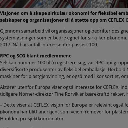
Visjonen om å skape sirkulær økonomi for fleksibel emba
selskaper og organisasjoner til å støtte opp om CEFLEX 
Gjennom samarbeid vil organisasjoner og bedrifter designe 
systemløsninger som er bedre egnet for sirkulær økonomi. 
2017. Nå har antall interessenter passert 100.
RPC og SCG blant medlemmene
Selskap nummer 100 til å registrere seg, var RPC-bpi-grupp
diversifiserte produsenter av fleksibel emballasje. Herbol
maskiner for plastgjenvinning, er også med i konsortiet, om
Aktører utenfor Europa viser også interesse for CEFLEX. Ind
tidligere Norner-direktør Tine Rørvik er bærekraftdirektør, 
– Dette viser at CEFLEX’ visjon for Europa er relevant også 
økonomi har blitt anerkjent som veien fremover for plaste
Houlder, prosjektkoordinator.