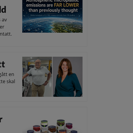
dd
s av
 er
ntatt.
tt
gått en
te skal
r