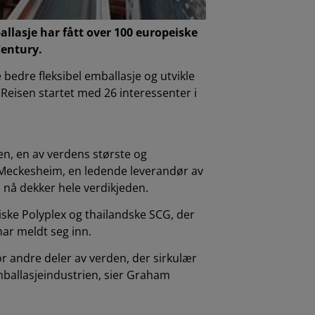
llasje har fått over 100 europeiske
Century.
bedre fleksibel emballasje og utvikle
Reisen startet med 26 interessenter i
en, en av verdens største og
d Meckesheim, en ledende leverandør av
 nå dekker hele verdikjeden.
iske Polyplex og thailandske SCG, der
har meldt seg inn.
for andre deler av verden, der sirkulær
mballasjeindustrien, sier Graham