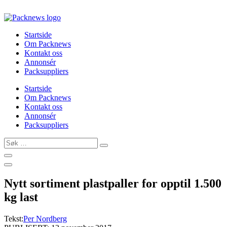
Skip
to
content
Startside
Om Packnews
Kontakt oss
Annonsér
Packsuppliers
Startside
Om Packnews
Kontakt oss
Annonsér
Packsuppliers
Søk
…
Nytt sortiment plastpaller for opptil 1.500
kg last
Tekst:
Per Nordberg