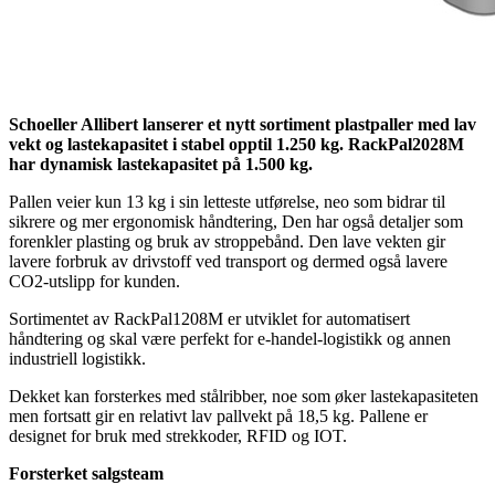
Schoeller Allibert lanserer et nytt sortiment plastpaller med lav
vekt og lastekapasitet i stabel opptil 1.250 kg. RackPal2028M
har dynamisk lastekapasitet på 1.500 kg.
Pallen veier kun 13 kg i sin letteste utførelse, neo som bidrar til
sikrere og mer ergonomisk håndtering, Den har også detaljer som
forenkler plasting og bruk av stroppebånd. Den lave vekten gir
lavere forbruk av drivstoff ved transport og dermed også lavere
CO2-utslipp for kunden.
Sortimentet av RackPal1208M er utviklet for automatisert
håndtering og skal være perfekt for e-handel-logistikk og annen
industriell logistikk.
Dekket kan forsterkes med stålribber, noe som øker lastekapasiteten
men fortsatt gir en relativt lav pallvekt på 18,5 kg. Pallene er
designet for bruk med strekkoder, RFID og IOT.
Forsterket salgsteam