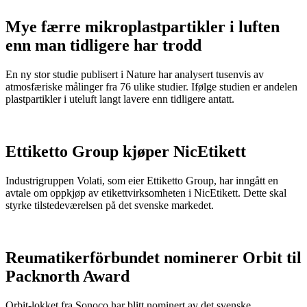
Mye færre mikroplastpartikler i luften
enn man tidligere har trodd
En ny stor studie publisert i Nature har analysert tusenvis av
atmosfæriske målinger fra 76 ulike studier. Ifølge studien er andelen
plastpartikler i uteluft langt lavere enn tidligere antatt.
Ettiketto Group kjøper NicEtikett
Industrigruppen Volati, som eier Ettiketto Group, har inngått en
avtale om oppkjøp av etikettvirksomheten i NicEtikett. Dette skal
styrke tilstedeværelsen på det svenske markedet.
Reumatikerförbundet nominerer Orbit til
Packnorth Award
Orbit-lokket fra Sonoco har blitt nominert av det svenske