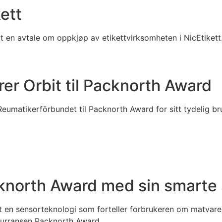
ett
tt en avtale om oppkjøp av etikettvirksomheten i NicEtikett
r Orbit til Packnorth Award
Reumatikerförbundet til Packnorth Award for sitt tydelig b
cknorth Award med sin smarte
et en sensorteknologi som forteller forbrukeren om matvaren
nkurransen Packnorth Award.