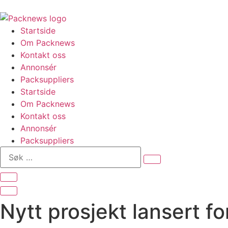
Skip
to
content
Startside
Om Packnews
Kontakt oss
Annonsér
Packsuppliers
Startside
Om Packnews
Kontakt oss
Annonsér
Packsuppliers
Søk
…
Nytt prosjekt lansert f