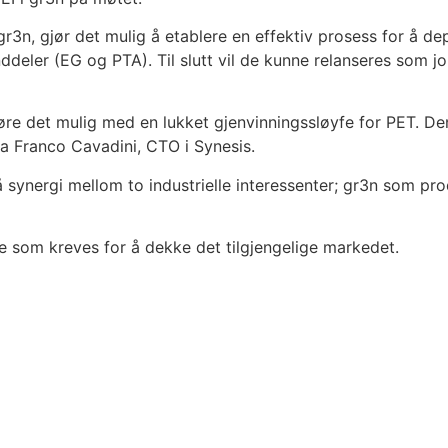
r3n, gjør det mulig å etablere en effektiv prosess for å de
nddeler (EG og PTA). Til slutt vil de kunne relanseres som jo
øre det mulig med en lukket gjenvinningssløyfe for PET. De
 sa Franco Cavadini, CTO i Synesis.
synergi mellom to industrielle interessenter; gr3n som prod
ne som kreves for å dekke det tilgjengelige markedet.