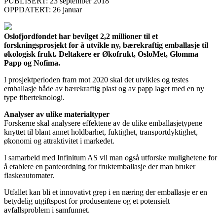
PUBLISERT: 23 september 2018
OPPDATERT: 26 januar
Oslofjordfondet har bevilget 2,2 millioner til et
forskningsprosjekt for å utvikle ny, bærekraftig emballasje til
økologisk frukt. Deltakere er Økofrukt, OsloMet, Glomma
Papp og Nofima.
I prosjektperioden fram mot 2020 skal det utvikles og testes
emballasje både av bærekraftig plast og av papp laget med en ny
type fiberteknologi.
Analyser av ulike materialtyper
Forskerne skal analysere effektene av de ulike emballasjetypene
knyttet til blant annet holdbarhet, fuktighet, transportdyktighet,
økonomi og attraktivitet i markedet.
I samarbeid med Infinitum AS vil man også utforske mulighetene for
å etablere en panteordning for fruktemballasje der man bruker
flaskeautomater.
Utfallet kan bli et innovativt grep i en næring der emballasje er en
betydelig utgiftspost for produsentene og et potensielt
avfallsproblem i samfunnet.