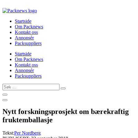
Skip
to
content
Startside
Om Packnews
Kontakt oss
Annonsér
Packsuppliers
Startside
Om Packnews
Kontakt oss
Annonsér
Packsuppliers
Søk
…
Nytt forskningsprosjekt om bærekraftig
fruktemballasje
Tekst:
Per Nordberg