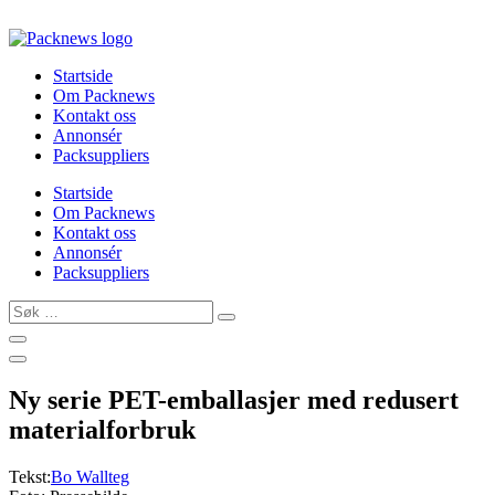
Skip
to
content
Startside
Om Packnews
Kontakt oss
Annonsér
Packsuppliers
Startside
Om Packnews
Kontakt oss
Annonsér
Packsuppliers
Søk
…
Ny serie PET-emballasjer med redusert
materialforbruk
Tekst:
Bo Wallteg