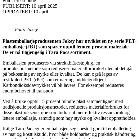
Foto: Pressebilde
PUBLISERT: 10 april 2025
OPPDATERT: 10 april
Foto: Jokey
Plastemballasjeprodusenten Jokey har utviklet en ny serie PET-
emballasje (JBJ) som sparer opptil femten prosent materiale.
De er nå tilgjengelig i Tara Pacs sortiment.
Emballasjen produseres via strekkblåsestøping, en
produksjonsmetode som reduserer materialforbruket uten at det går
på bekostning av styrke eller kvalitet. De kan også lages av
resirkulert PET (rPet) som er næringsmiddelgodkjent.
Karbondioksidavtrykket vil bli lavere. For eksempel reduseres
energibehovet til transport.
Ved å bruke opptil 15 prosent mindre plast sammenlignet med
tradisjonelle produksjonsmetoder, reduseres materialforbruket for
disse plastboksene, noe som bidrar til mer effektiv ressursbruk og
lettere emballasje, samtidig som høy styrke og kvalitet opprettholdes.
Ifølge Tara Pac egner emballasjen seg spesielt godt til emballering
av mat og kosttilskudd, hvor både holdbarhet og praktisk håndtering