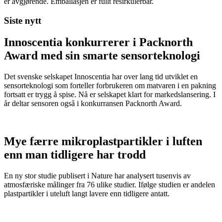
er avgjørende. Emballasjen er fullt resirkulerbar.
Siste nytt
Innoscentia konkurrerer i Packnorth
Award med sin smarte sensorteknologi
Det svenske selskapet Innoscentia har over lang tid utviklet en
sensorteknologi som forteller forbrukeren om matvaren i en pakning
fortsatt er trygg å spise. Nå er selskapet klart for markedslansering. I
år deltar sensoren også i konkurransen Packnorth Award.
Mye færre mikroplastpartikler i luften
enn man tidligere har trodd
En ny stor studie publisert i Nature har analysert tusenvis av
atmosfæriske målinger fra 76 ulike studier. Ifølge studien er andelen
plastpartikler i uteluft langt lavere enn tidligere antatt.