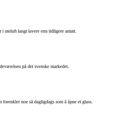
i uteluft langt lavere enn tidligere antatt.
stedeværelsen på det svenske markedet.
m forenkler noe så dagligdags som å åpne et glass.