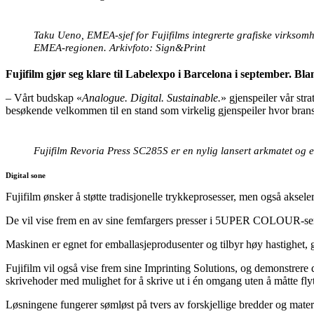
Taku Ueno, EMEA-sjef for Fujifilms integrerte grafiske virksom
EMEA-regionen. Arkivfoto: Sign&Print
Fujifilm gjør seg klare til Labelexpo i Barcelona i september. Bla
– Vårt budskap «
Analogue. Digital. Sustainable.
» gjenspeiler vår str
besøkende velkommen til en stand som virkelig gjenspeiler hvor brans
Fujifilm Revoria Press SC285S er en nylig lansert arkmatet og 
Digital sone
Fujifilm ønsker å støtte tradisjonelle trykkeprosesser, men også aksele
De vil vise frem en av sine femfargers presser i 5UPER COLOUR-seri
Maskinen er egnet for emballasjeprodusenter og tilbyr høy hastighet, g
Fujifilm vil også vise frem sine Imprinting Solutions, og demonstrere
skrivehoder med mulighet for å skrive ut i én omgang uten å måtte fly
Løsningene fungerer sømløst på tvers av forskjellige bredder og materi