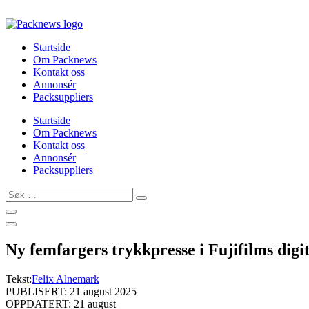
Skip
to
content
Startside
Om Packnews
Kontakt oss
Annonsér
Packsuppliers
Startside
Om Packnews
Kontakt oss
Annonsér
Packsuppliers
Søk
…
Ny femfargers trykkpresse i Fujifilms digi
Tekst:
Felix Alnemark
PUBLISERT: 21 august 2025
OPPDATERT: 21 august