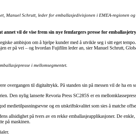
het, Manuel Schrutt, leder for emballasjedivisjonen i EMEA-regionen og 
nt annet vil de vise frem sin nye femfargers presse for emballasjetr
ategiske ambisjon om å hjelpe kunder med å utvikle seg i sitt eget tempo. 
jen er på vei – og hvordan Fujifilm leder an, sier Manuel Schrutt, Glo
emballasjepresse i mellomsegmentet.
rere overgangen til digitaltrykk. På standen sin på messen vil de ha en s
en. Den nylig lanserte Revoria Press SC285S er en mellomklassepresse
od medietilpasningsevne og en utskriftskvalitet som sies å matche offse
 dens allsidighet på tvers av en rekke emballasjeapplikasjoner. De enk
tte på maskinen.
aler.