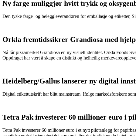
Ny farge muliggjør hvitt trykk og oksygenba
Den tyske farge- og beleggleverandøren for emballasje og etiketter, S
Orkla fremtidssikrer Grandiosa med hjelp
Nå får pizzamerket Grandiosa en ny visuell identitet. Orkla Foods Sver
Oppdraget har vært å skape en distinkt og helhetlig merkevareopplevel
Heidelberg/Gallus lanserer ny digital inns
Digital etikettutskrift har blitt mainstream. Ifølge markedsforskere so
Tetra Pak investerer 60 millioner euro i pi
Tetra Pak investerer 60 millioner euro i et nytt pilotanlegg for papirba
aseptiske emballasjematerialet som erstatter det tradisjonelle laget av