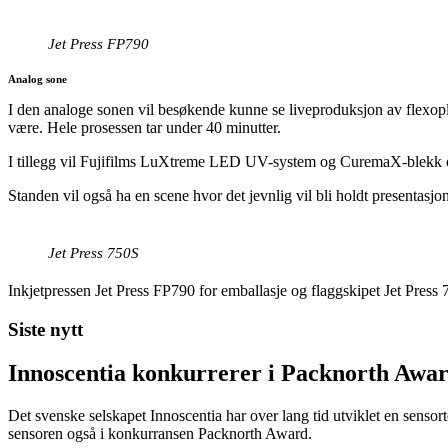
Jet Press FP790
Analog sone
I den analoge sonen vil besøkende kunne se liveproduksjon av flexopla
være. Hele prosessen tar under 40 minutter.
I tillegg vil Fujifilms LuXtreme LED UV-system og CuremaX-blekk og
Standen vil også ha en scene hvor det jevnlig vil bli holdt presentasjo
Jet Press 750S
Inkjetpressen Jet Press FP790 for emballasje og flaggskipet Jet Press 75
Siste nytt
Innoscentia konkurrerer i Packnorth Awar
Det svenske selskapet Innoscentia har over lang tid utviklet en sensort
sensoren også i konkurransen Packnorth Award.