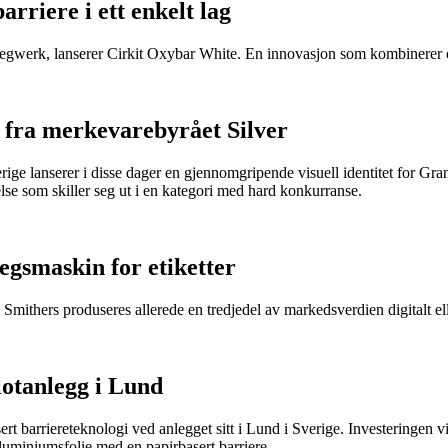
rriere i ett enkelt lag
iegwerk, lanserer Cirkit Oxybar White. En innovasjon som kombinerer oks
 fra merkevarebyrået Silver
ige lanserer i disse dager en gjennomgripende visuell identitet for Gran
se som skiller seg ut i en kategori med hard konkurranse.
tegsmaskin for etiketter
m Smithers produseres allerede en tredjedel av markedsverdien digitalt el
lotanlegg i Lund
sert barriereteknologi ved anlegget sitt i Lund i Sverige. Investeringen v
 aluminiumsfolie med en papirbasert barriere.