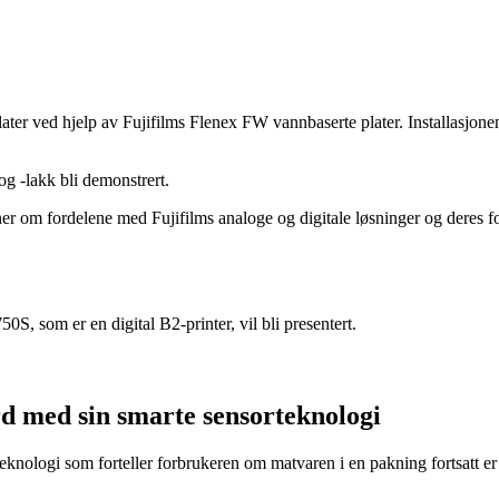
ter ved hjelp av Fujifilms Flenex FW vannbaserte plater. Installasjonen
 -lakk bli demonstrert.
ner om fordelene med Fujifilms analoge og digitale løsninger og deres for
0S, som er en digital B2-printer, vil bli presentert.
d med sin smarte sensorteknologi
eknologi som forteller forbrukeren om matvaren i en pakning fortsatt er t