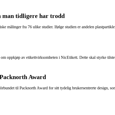
n man tidligere har trodd
ke målinger fra 76 ulike studier. Ifølge studien er andelen plastpartikler 
e om oppkjøp av etikettvirksomheten i NicEtikett. Dette skal styrke til
 Packnorth Award
rbundet til Packnorth Award for sitt tydelig brukersentrerte design, so