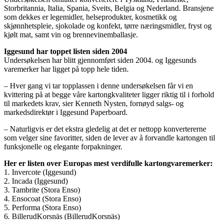
Storbritannia, Italia, Spania, Sveits, Belgia og Nederland. Bransjene
som dekkes er legemidler, helseprodukter, kosmetikk og
skjønnhetspleie, sjokolade og konfekt, tørre næringsmidler, fryst og
kjølt mat, samt vin og brennevinemballasje.
Iggesund har toppet listen siden 2004
Undersøkelsen har blitt gjennomført siden 2004. og Iggesunds
varemerker har ligget på topp hele tiden.
– Hver gang vi tar topplassen i denne undersøkelsen får vi en
kvittering på at begge våre kartongkvaliteter ligger riktig til i forhold
til markedets krav, sier Kenneth Nysten, fornøyd salgs- og
markedsdirektør i Iggesund Paperboard.
– Naturligvis er det ekstra gledelig at det er nettopp konvertererne
som velger sine favoritter, siden de lever av å forvandle kartongen til
funksjonelle og elegante forpakninger.
Her er listen over Europas mest verdifulle kartongvaremerker:
1. Invercote (Iggesund)
2. Incada (Iggesund)
3. Tambrite (Stora Enso)
4. Ensocoat (Stora Enso)
5. Performa (Stora Enso)
6. BillerudKorsnäs (BillerudKorsnäs)