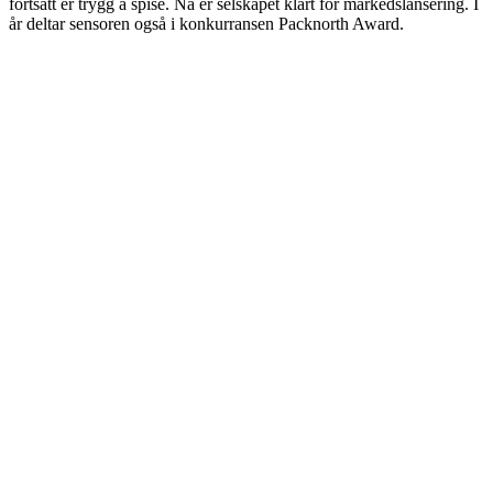
fortsatt er trygg å spise. Nå er selskapet klart for markedslansering. I
år deltar sensoren også i konkurransen Packnorth Award.