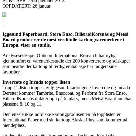
PUBLISERT: 9 september 2018
OPPDATERT: 26 januar
|
Iggesund Paperboard, Stora Enso, BillerudKorsnäs og Metsä
Board produserer de mest verdifulle kartongvaremerkene i
Europa, viser en studie.
Analyseselskapet Opticom International Research har nylig
gjennomført en varemerkestudie der 200 konverterere og selskaper
som bearbeider kartong til ferdig emballasje har rangert sine
favoritter.
Invercote og Incada topper listen
Topp 11-listen toppes av Iggesund-kartongene Invercote og Incada.
Deretter kommer Tambrite, Ensocoat, og Perform fra Stora Enso.
BillerudKorsnäs dukker opp på 6. plass, mens Metsä Board innehar
plassene 8, 10 og 11.
Den eneste ikke-nordiske kartongprodusenten på topplisten er
International Paper med sin kartong Alaska Plus, som kommer på
niendeplass.
Undersøkelsen omfatter konverterere i Tyskland, Frankrike,