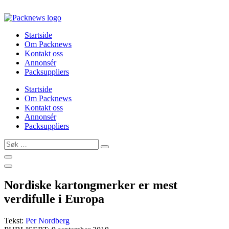
Skip
to
content
Startside
Om Packnews
Kontakt oss
Annonsér
Packsuppliers
Startside
Om Packnews
Kontakt oss
Annonsér
Packsuppliers
Søk
…
Nordiske kartongmerker er mest
verdifulle i Europa
Tekst:
Per Nordberg