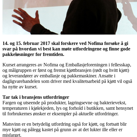
14. og 15. februar 2017 skal forskere ved Nofima forsøke å gi
svar på hvordan vi best kan møte utfordringene og finne gode
pakkeløsninger for fremtiden.
Kurset arrangeres av Nofima og Emballasjeforeningen i fellesskap,
og målgruppen er først og fremst kjøttbransjen (rødt og hvitt kjøtt)
og leverandører av emballasje og pakkemaskiner. Ansatte i
dagligvarehandelen som driver med kvalitetsarbeid på kjøtt vil også
ha nytte av kurset.
Tar tak i bransjens utfordringer
Fargen og utseende på produkter, lagringsevne og bakterievekst,
temperaturen i kjølekjeden, lys og forhold i butikken, samt hensynet
til forbrukernes ønsker er eksempler på aktuelle utfordringer.
Matsvinn er en betydelig utfordring også for kjøtt, og fortsatt blir
mye kjøtt og pålegg kastet på grunn av at det lukter ille eller er
misfarget.