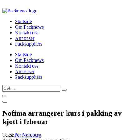
Skip
to
content
Startside
Om Packnews
Kontakt oss
Annonsér
Packsuppliers
Startside
Om Packnews
Kontakt oss
Annonsér
Packsuppliers
Søk
…
Nofima arrangerer kurs i pakking av
kjøtt i februar
Tekst:
Per Nordberg