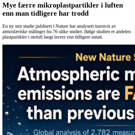
Mye færre mikroplastpartikler i luften
enn man tidligere har trodd
En ny stor studie publisert i Nature har analysert tusenvis av
atmosfæriske målinger fra 76 ulike studier. Ifølge studien er andelen
plastpartikler i uteluft langt lavere enn tidligere antatt.