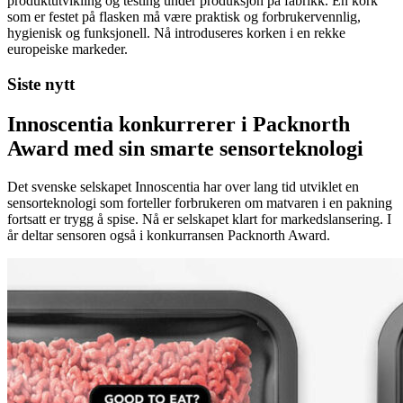
produktutvikling og testing under produksjon på fabrikk. En kork
som er festet på flasken må være praktisk og forbrukervennlig,
hygienisk og funksjonell. Nå introduseres korken i en rekke
europeiske markeder.
Siste nytt
Innoscentia konkurrerer i Packnorth
Award med sin smarte sensorteknologi
Det svenske selskapet Innoscentia har over lang tid utviklet en
sensorteknologi som forteller forbrukeren om matvaren i en pakning
fortsatt er trygg å spise. Nå er selskapet klart for markedslansering. I
år deltar sensoren også i konkurransen Packnorth Award.