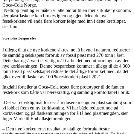
Coca-Cola Norge.
-Nettopp panting er måten vi alle bidrar til en mer sirkulær økonomi,
der plastflaskene kan brukes igjen og igjen. Med de nye
festekorkene vil enda flere korker følge med inn i dette kretsløpet,
sier hun.
Stor plastbesparelse
I tillegg til at de nye korkene sikres mot å havne i naturen, reduserer
de samtidig selskapets forbruk av fossil plast med 270 tonn i året.
Dette har også vært et viktig mål i arbeidet med utformingen av den
nye korkløsningen. Denne besparelsen kommer i tillegg til de 4 300
tonn fossil plast selskapet reduserte det årlige forbruket med, da det
gikk over til flasker av 100 % resirkulert plast i 2021.
Ingdahl forteller at Coca-Cola testet flere prototyper til de fant en
festekork som både var bærekraftig, og samtidig komfortabel i bruk.
-Det var et viktig mål for oss å redusere mengden plast samtidig som
vi jobbet frem en ny korkløsning. Vi har både redusert noe på
korkvekten og på flaskemunningen for å få ned plastmengden, sier
Inger Marie til Emballasjeforeningen.
– Den nye korken er et resultat av utallige forbrukertester,