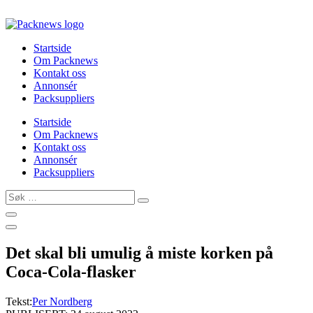
Skip
to
content
Startside
Om Packnews
Kontakt oss
Annonsér
Packsuppliers
Startside
Om Packnews
Kontakt oss
Annonsér
Packsuppliers
Søk
…
Det skal bli umulig å miste korken på
Coca-Cola-flasker
Tekst:
Per Nordberg