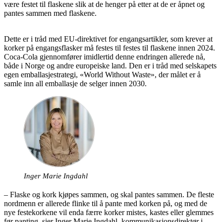
være festet til flaskene slik at de henger på etter at de er åpnet og
pantes sammen med flaskene.
Dette er i tråd med EU-direktivet for engangsartikler, som krever at
korker på engangsflasker må festes til festes til flaskene innen 2024.
Coca-Cola gjennomfører imidlertid denne endringen allerede nå,
både i Norge og andre europeiske land. Den er i tråd med selskapets
egen emballasjestrategi, «World Without Waste», der målet er å
samle inn all emballasje de selger innen 2030.
Inger Marie Ingdahl
– Flaske og kork kjøpes sammen, og skal pantes sammen. De fleste
nordmenn er allerede flinke til å pante med korken på, og med de
nye festekorkene vil enda færre korker mistes, kastes eller glemmes
før panting, sier Inger Marie Ingdahl, kommunikasjonsdirektør i